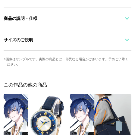
商品の説明・仕様
さいねさん描き下ろしイラストがアクリルスタンドとなってグッズ
化。
サイズのご説明
別売りの「初音ミク」× SuperGroupies コラボアクリルスタンドと
並べて飾れる特別仕様。
ミクの髪飾りをイメージしたデザインが現れます！
画像はサンプルです。実際の商品とは一部異なる場合がございます。予めご了承く
本体高さ
本体幅
台座縦
台座横
厚さ
ださい。
※並べてお楽しみいただく際に立体的に飾ることができるよう、台
約10cm
約6.7cm
約6.4cm
約8cm
約0.3cm
座に差し込み口が2か所ございます。
この作品の他の商品
※缶バッジとスマホショルダーバッグは付属いたしません。
Art by さいね / LAM / のう / necömi / フカヒレ / Rosuuri © Crypton
Future Media, INC. www.piapro.net
原産国／ 日本
素材／ アクリル