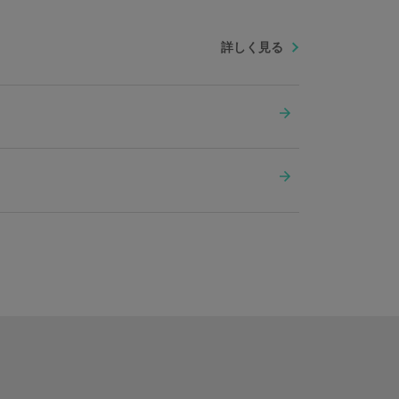
地：ポリエステル 金具：鉄、亜鉛合金
詳しく見る