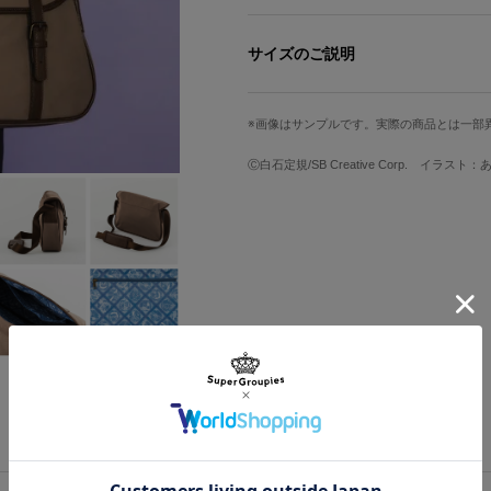
主人公イレイナをイメージしたショル
サイズのご説明
イレイナが旅した国の景色にもぴった
高さ
幅
側面に配置された魔女の証のブローチ
画像はサンプルです。実際の商品とは一部
24cm
34cm
内装は、イレイナが旅した場所で出会
Ⓒ白石定規/SB Creative Corp. イラスト
デザインです。サヤとお揃いのネック
※メンズモデル身長：173cm
ナの日記にも描かれているかもしれま
サイズガイドページはこちら
荷物もたっぷり入るので、バッグがあ
※こちらの商品は、ソレオスによるク
う！『魔女の旅々』盛り上げ大作戦！
※商品を1点ご購入ごとに、あずーる
ン入り栞が1枚付属します。
※付属の「直筆サイン入り栞」につき
で、サイン入り栞・汚れあり／サイン
できません。予めご了承ください。
原産国／ 中国