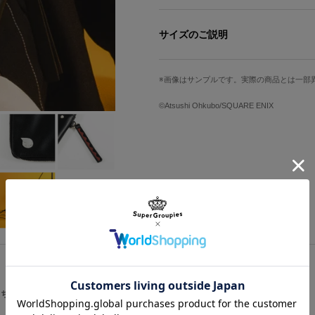
漫画『ソウルイーター』より、鎌職人
ダーマルチポーチが登場！
サイズのご説明
COOLなブラックのボディは、マカ
セントです。
画像はサンプルです。実際の商品とは一部
高さ
幅
フロント下部には、月面戦争の際、ソ
約21cm
約13cm
©Atsushi Ohkubo/SQUARE ENIX
ストラップ風チャームは武器「ソウル
ストラップ最長
カード収納箇所
を構えているさまを彷彿とさせます。
約150cm
7箇所
メイン収納を開く引手にはマカのツイ
スマートフォンも収まる大きなフロン
※モデル身長：180cm
たファスナー付きポケットつき。カー
サイズガイドページはこちら
ソウルと共に魔女の魂を集めれば……
原産国／ 中国
素材／ 合成皮革、鉄、亜鉛合金、ナイロ
こちらをチェック