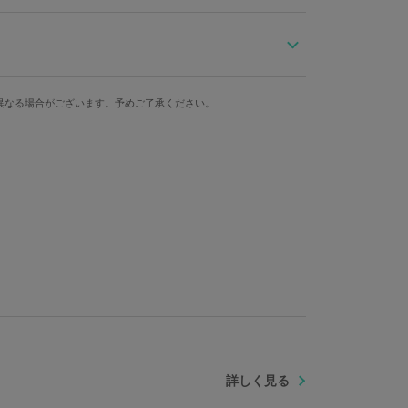
「マカ」と魔鎌「ソウル」のペアをイメージしたショル
が着ていたコートをイメージ。ボタンのようなカシメがアク
異なる場合がございます。予めご了承ください。
奥行
ウルがヘアバンドに描いたアイコンを配置しています。
約2cm
＝イーター」の刃のような大胆デザイン。マカがソウル
重さ
330g
ンテールを彷彿とさせるカラーをセレクト。
トポケットに加え、内側には貴重品や小銭の収納に適し
ド入れにはICカードなどが7枚収納できます。
「デスサイズ」を造れるかも？
ン
詳しく見る