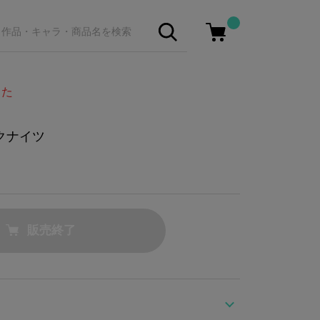
した
クナイツ
販売終了