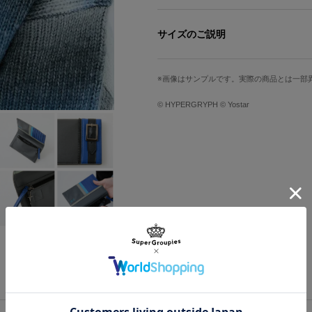
『アークナイツ』コラボアイテムに新
ロゴスの衣装をメインモチーフにした
サイズのご説明
ミッドナイトグレーのボディが印象的
高さ
横幅
フロント部分に装飾されたベルトは、
画像はサンプルです。実際の商品とは一部
背面にはロゴスの「耳羽」を描き起こ
約10.5cm
約19.5cm
© HYPERGRYPH © Yostar
内装は衣装を思わせるブルーで染め、
ステッチ。
サイズガイドページはこちら
引手部分は流線的な衣装の装飾をイメ
「術師」のアイコンや、武器の「骨筆
小銭入れには戦闘マップをイメージし
原産国／ 中国
素材／ 本体：合成皮革 裏地：ポリエ