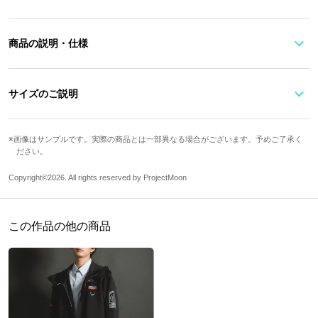
商品の説明・仕様
ゲーム『Limbus Company』とのコラボレーションアイテムが登
場！
サイズのご説明
ファウストをイメージしたスマートフォン用のタブ＆ストラップ。
着用している制服のブラック×グレーの無彩色の中で、レッドのア
画像はサンプルです。実際の商品とは一部異なる場合がございます。予めご了承く
ストラップ最長
ストラップ幅
フォンタブ縦
フォンタブ横
ださい。
クセントカラーが全体を引き締めます。
名前や囚人番号、武器に刻まれた「WALPURGISNACHT」の文字な
約146cm
3cm
4cm
6cm
Copyright©2026. All rights reserved by ProjectMoon
ど……ファウストの要素をぎゅっと詰め込みました。
ストラップの長さはもちろん調節可能です。
サイズガイドページはこちら
この作品の他の商品
ケースに挟んで使うTPU素材のタブに部分には、ファウストのシン
ボルマークを配置。
スマートフォンの裏側もカスタマイズして、さり気なく管理人アピ
ールしましょう♪
※スマートフォンケースは付属いたしません