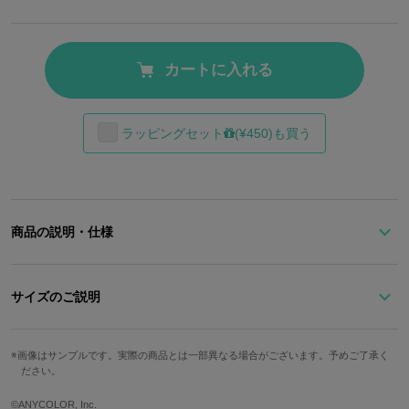
カートに入れる
ラッピングセット
(¥450)も買う
商品の説明・仕様
ミステリアスな呪術師・闇ノシュウをイメージした二つ折り財布。
サイズのご説明
オールブラックの中に紫のアクセントが映えるスタイリッシュなデ
ザイン。
高さ
横幅
奥行
カード収納箇所
フロントには炎のデザインを型押しで大胆に配置。
画像はサンプルです。実際の商品とは一部異なる場合がございます。予めご了承く
ださい。
独立したファスナー付き小銭入れで、現金を持ち歩く派の方も安心
約11cm
約9.5cm
約3.5cm
3箇所
な仕様です◎
©ANYCOLOR, Inc.