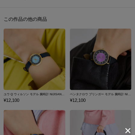
サイズガイドページはこちら
フラップを開けるとカード3枚を収納できるカードポケット。
黄色のステッチが走る中に、ドクロを型押しであしらいました。
この作品の他の商品
内装は、SuperGroupiesコラボのためのオリジナルテキスタイル。
バナナや衣装の装飾、「eyyyyyyy」の文字などをポップに描き起こ
しました。
気分がアガること間違いなし！
二つ折り財布ながら収納力が頼もしいウォレットです。
原産国／ 中国
素材／ 合成皮革、ポリエステル、銅、亜鉛合金
ユウ Q ウィルソン モデル 腕時計 NIJISANJI EN
ベンタクロウ ブリンガー モデル 腕時計 NIJISANJI EN
¥12,100
¥12,100