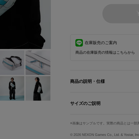
在庫販売のご案内
商品の在庫販売の情報はこちらから
商品の説明・仕様
『ブルーアーカイブ』× SuperGrou
静かに任務を遂行する、クールなシロ
サイズのご説明
グ。
高さ
幅
フロントには「アビドス高等学校」の
画像はサンプルです。実際の商品とは一部
かな個性を演出します。
約18cm
約30cm
© 2026 NEXON Games Co., Ltd. & Yostar, In
内装柄は、シロコのアイコニックなモチー