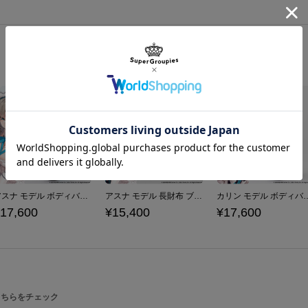
ヘイローやロードバイク、ヘアピン…
サイズガイドページはこちら
「ヘイロー」を模したチャームが、特
マチ付きのメイン収納は、日常使いに
ています。
原産国／ 中国
素材／ 本体：合成皮革 裏地：ポリエ
アスナ モデル ボディバッグ ブルーアーカイブ -Blue Archive-
アスナ モデル 長財布 ブルーアーカイブ -Blue Archive-
カリン モデル ボディバッグ ブルーアー
17,600
¥15,400
¥17,600
こちらをチェック