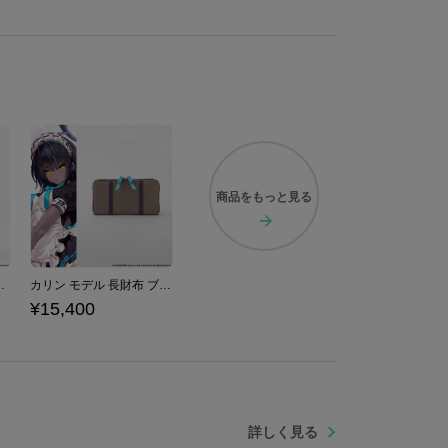
…にまさかの覆面水着団も出動！？
別感を添える印象的なワンポイントに。
も十分な容量を確保しており、機能性もしっかりと備え
ステル 金具：鉄、亜鉛合金
商品を
もっと見る
カイブ -Blue Archive-
カリン モデル 長財布 ブルーアーカイブ -Blue Archive-
¥15,400
詳しく見る