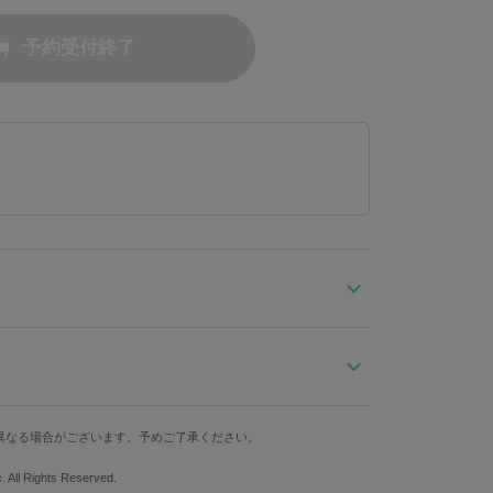
予約受付終了
pies コラボレーションアイテムが登場！
コのイメージを表現したスタイリッシュなボディバッ
奥行
ストラップ最長
重さ
校章プレートをさりげなくあしらい、控えめながらも確
異なる場合がございます。予めご了承ください。
約10cm
約120cm
525g
c. All Rights Reserved.
フをちりばめたSuperGroupiesオリジナルデザイン。