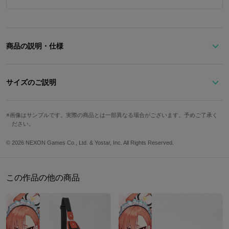
商品の説明・仕様
『ブルーアーカイブ』× SuperGroupies コラボレーションアイテム
が登場！
サイズのご説明
制服をモチーフにした、洗練されたデザインの長財布。
高さ
横幅
奥行
カード収納箇所
フロントには「アビドス高等学校」の校章プレートをあしらい、ネ
画像はサンプルです。実際の商品とは一部異なる場合がございます。予めご了承く
ださい。
クタイ柄をイメージした切り替えとステッチが上品なアクセント
10.5cm
19.5cm
2.5cm
12箇所
に。
© 2026 NEXON Games Co., Ltd. & Yostar, Inc. All Rights Reserved.
サイズガイドページはこちら
内装柄は、シロコのアイコニックなモチーフをちりばめたSuperGr
oupiesオリジナルデザイン。ヘイローやロードバイク、ヘアピ
この作品の他の商品
ン……にまさかの覆面水着団も出動！？
カードポケットや小銭入れも備え、日常使いに嬉しい実用性を兼ね
備えた仕上がりです。
「ヘイロー」モチーフのチャームは取り外し可能。気分やシーンに