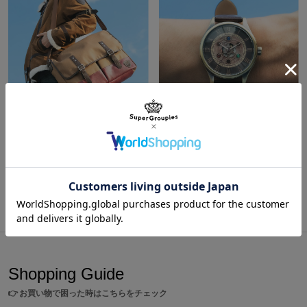
サイズガイドページはこちら
ベルトはヴァンをイメージした蒼。襟のデザインをスタッズで表現
しました。
※裏蓋に入る柄の向きは正位置にはならず個体差がございます。あらかじめご
了承ください。
原産国／ 中国
素材／ ケース・裏蓋・リュウズ・バックル：ステンレススチール 文字盤：真
鍮、アクリルレジン 針：真鍮 風防：ミネラルガラス ベルト：牛革 機
エステル・ブライト モデル ショルダーバッグ 「軌跡」シリーズ 空の軌跡 the 1st
エステル・ブライト モデル 腕時計 「軌跡」シリーズ 空の軌跡 the 1st
¥20,900
¥25,300
械：MIYOTA 2039（日本製）
商品をもっと見る
Shopping Guide
👉
お買い物で困った時はこちらをチェック