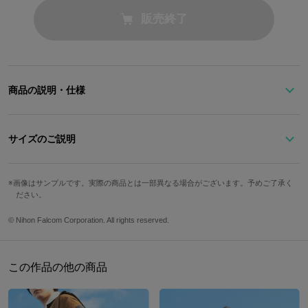
販売終了
商品の説明・仕様
戦術オーブメント《Xipha（ザイファ）》をベースに、《裏解決
屋》ヴァン・アークライドの軌跡を刻んだ一本。
サイズのご説明
盤面の左半分に「結晶回路（クオーツ）」をセットし、戦闘効果を
得られるようカスタマイズ。右半分は「ザイファカバー」を大胆に
画像はサンプルです。実際の商品とは一部異なる場合がございます。予めご了承く
文字盤縦
文字盤横
ケース縦
ケース横
ださい。
デザイン。
5時位置には「４ｓｐｇ」のサイン、9時位置にはヴァン専用カスタ
33mm
33mm
45mm
37mm
© Nihon Falcom Corporation. All rights reserved.
ムホロウ《メア》を配置。
手首周り最
ベルト幅
手首周り最大
防水
仕様
小
裏蓋には踊る「みっしぃ」のイラストが！『英雄伝説 黎の軌跡Ⅱ -C
この作品の他の商品
RIMSON SiN-』で登場した「ヴァン専用みっしぃスーツ」を思い起
18mm
150mm
190mm
5気圧
クォーツ
こすこと間違いなし。