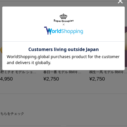
コースターになったミチオくんをどう
サイズガイドページはこちら
原産国／ 中国
素材／ ポリ塩化ビニル
小野ミチオ モデル ショルダーポーチ 龍が如く
春日一番 モデル 8bitキャラクター 靴下 龍が如く
桐生一馬 モデル 8bitキャラクター 靴下 
4,950
¥2,750
¥2,750
こちらをチェック