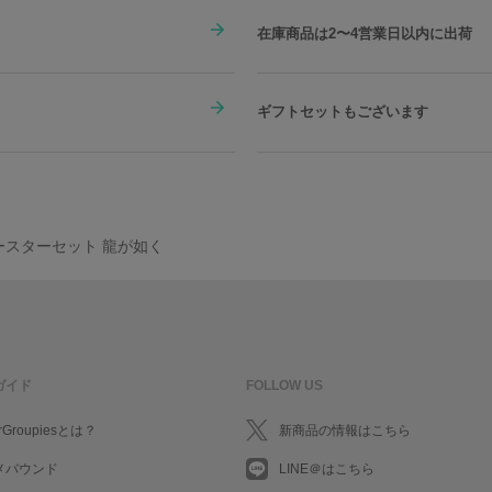
在庫商品は2〜4営業日以内に出荷
ギフトセットもございます
ースターセット 龍が如く
ガイド
FOLLOW US
rGroupiesとは？
新商品の情報はこちら
メバウンド
LINE＠はこちら