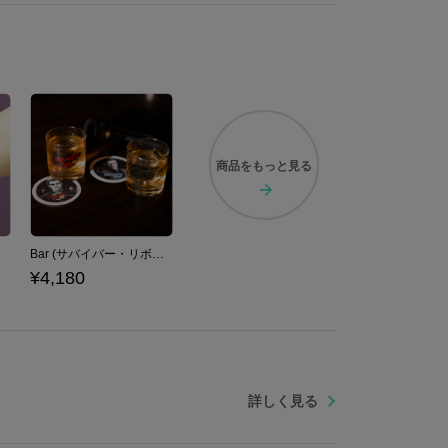
ぞよろしくミチー！
商品を
もっと見る
龍が如く
Bar (サバイバー・リボルバー) モチーフ グラス&ペーパーコースターセット 龍が如く
¥4,180
詳しく見る