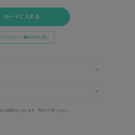
カートに入れる
ッピングセット
(¥450)も買う
イドル！
」くんのコースターが登場。
イカしたナウい「ONO」トレーナーのボディがワンセッ
ー！」と叫びたくなる可愛さ！
異なる場合がございます。予めご了承ください。
洋服縦
洋服横
重さ(2枚)
いポイント。
78mm
112mm
52g
徴・小野ミチオくんを見て癒されましょう♪