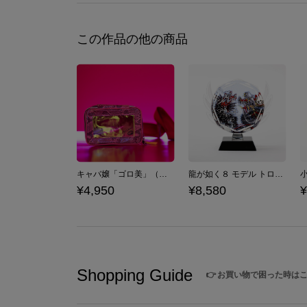
この作品の他の商品
キャバ嬢「ゴロ美」（真島吾朗） モデル メイクポーチ 龍が如く
龍が如く８ モデル トロフィー 龍が如く
¥4,950
¥8,580
¥
Shopping Guide
👉
お買い物で困った時は