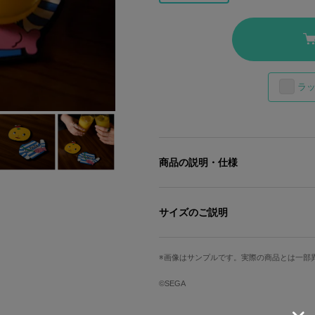
ラ
商品の説明・仕様
子供たちの笑顔を守る尾道仁涯町のア
サイズのご説明
尾道仁涯町のゆるキャラ「小野ミチオ
チャーミングなはっさくフェイスと、
トに。お顔とボディを並べると「ミチ
画像はサンプルです。実際の商品とは一部
顔縦
顔横
毎日ヘビーに使えるラバー素材が嬉し
90mm
86mm
©SEGA
ほっと一息つく時も、尾道仁涯町の象