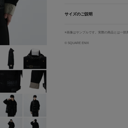
通知：15周年を迎えた「NieR」シリー
を発見。
サイズのご説明
ヨルハ部隊をイメージしたモノクロト
サイズ
着丈
報告：外装は印象的なバックルにより
画像はサンプルです。実際の商品とは一部
匠を確認。また袖口はグレーで切り返
M
74cm
解析：内装のデザインに暗号化された
© SQUARE ENIX
L
76cm
——。
XL
78cm
検出：通信画面をイメージしたタグ。
XXL
81cm
否定：当該装備に自爆機能は未実装の
※着用モデル身長：メンズ180cm、レディ
原産国／ 中国
※着用サイズ：Lサイズ
素材／ 表地：綿100% 別布・裏地：ポ
サイズガイドページはこちら