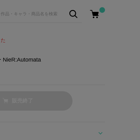
した
eR:Automata
販売終了