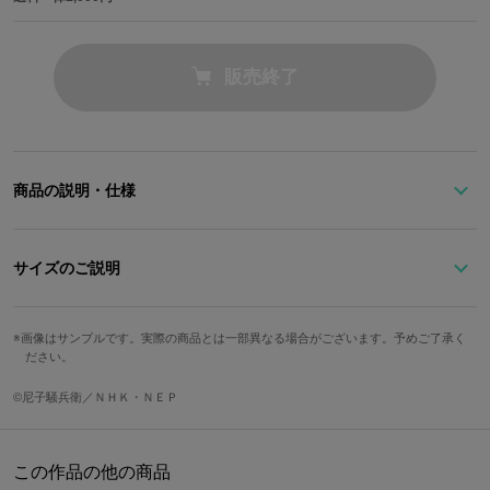
販売終了
商品の説明・仕様
チョークをイメージしたチャームがゆれる、落ち着いた墨色の三つ
折り財布。
サイズのご説明
フラップの縁にちらりと見えるデザイン生地がアクセント。
高さ
横幅
奥行
カード収納箇所
お財布を開くと、“教えたはずだ!!”の英字型押しが！
画像はサンプルです。実際の商品とは一部異なる場合がございます。予めご了承く
ださい。
約10cm
約11cm
約3cm
4箇所
フラップ端のオリジナルデザイン生地は、小銭入れやお札入れ部分
©尼子騒兵衛／ＮＨＫ・ＮＥＰ
の裏地にもあしらっています。
サイズガイドページはこちら
冬生まれの土井先生にちなんだ冬の花をベースに、
出席簿、チョーク、手裏剣にはんぺんも！？
この作品の他の商品
大切な教え子たちである、乱太郎のめがね、きり丸の銭、しんべヱ