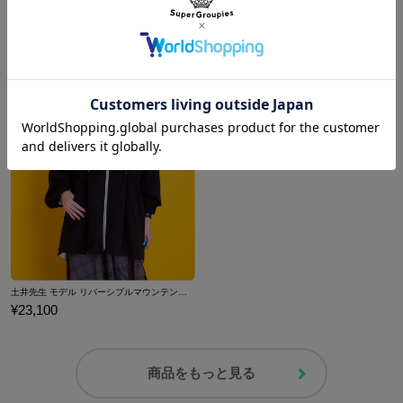
六年生 モデル おともプチバッグ 忍たま乱太郎
四年生 モデル おともプチバッグ 忍たま乱太郎
¥17,600
¥17,600
土井先生 モデル リバーシブルマウンテンパーカー 劇場版 忍たま乱太郎 ドクタケ忍者隊最強の軍師
¥23,100
商品をもっと見る