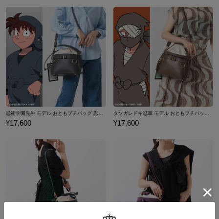
の団子など土井先生にまつわるモチーフを詰め込みました。
小銭入れと4箇所のカードポケットを備えた三つ折り財布。
小さく荷物をまとめたい時にも大活躍です！
原産国／ 中国
素材／ 本体：合成皮革 裏地：ポリエステル 金具：亜鉛合金、鉄、銅
忍術学園先生 モデル おともプチバッグ 忍たま乱太郎
タソガレドキ忍軍 モデル おともプチバッグ 忍たま乱太郎
¥17,600
¥17,600