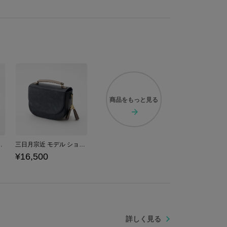
加州清光がそっと寄り添うかのよう。
約679g
してもお楽しみいただける一品です。
0分）、コンセント給電式ランプです。
W（1個）
づけておりますが、 実際の商品と色味が異なる場合がござ
商品を
もっと見る
ットン
ッグ 刀剣乱舞ONLINE
三日月宗近 モデル ショルダーバッグ 刀剣乱舞ONLINE
¥16,500
詳しく見る