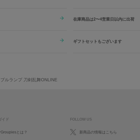
在庫商品は2〜4営業日以内に出荷
ギフトセットもございます
ブルランプ 刀剣乱舞ONLINE
ガイド
FOLLOW US
rGroupiesとは？
新商品の情報はこちら