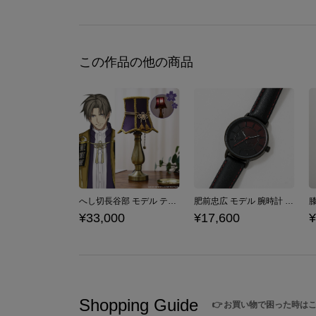
この作品の他の商品
へし切長谷部 モデル テーブルランプ 刀剣乱舞ONLINE
肥前忠広 モデル 腕時計 刀剣乱舞ONLINE
¥33,000
¥17,600
¥
Shopping Guide
👉
お買い物で困った時は