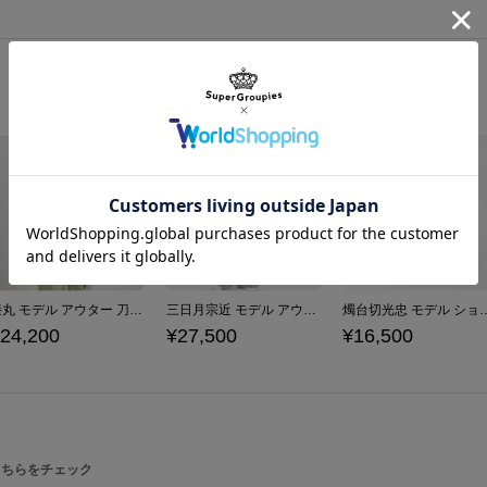
デスクやお部屋でランプをともせば、
最小約11cm～
約15.5cm
最大約18cm
インテリアとしても、実用的な照明と
※この商品は組立式（組立時間：約1
※付属電球：E-26 白熱電球クリア 40
※LED電球対応です。
※商品写真はできる限り実物の色に近
います。
原産国／ 中国
素材／ ベース：スチール シェード：コ
膝丸 モデル アウター 刀剣乱舞ONLINE
三日月宗近 モデル アウター 刀剣乱舞ONLINE
燭台切光忠 モデル ショルダーバ
24,200
¥27,500
¥16,500
こちらをチェック