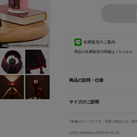
在庫販売のご案内
商品の在庫販売の情報はこちらから
商品の説明・仕様
『刀剣乱舞ONLINE』より、加州清
サイズのご説明
シェードには、襟の柄やブレード、タ
内側のデザインも服装から着想。細部
高さ
ベース直径
画像はサンプルです。実際の商品とは一部
繊細なブラックニッケルのプルスイッ
約35cm
約9cm
©2015 EXNOA LLC/NITRO PLUS
シェード直径
シェード高さ
優美な曲線を描くシェードとスタンド