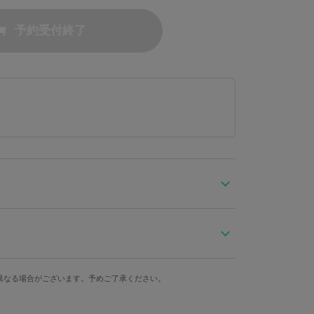
予約受付終了
光モデルのテーブルランプが登場。
ッセルをあしらい、
まで加州清光をイメージした仕上がり。
コード長
異なる場合がございます。予めご了承ください。
チには刀剣男士紋を刻印。
約148cm
重量
は、西洋の香り漂うクラシカルな佇まい。