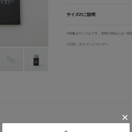
ネオ・ヴェネツィアの海をそのまま閉
『ARIA』コラボレーションガラスペ
サイズのご説明
水無灯里が操るゴンドラとアリア社長
ガラスペン長さ
ペン置き縦
リジナルBOX。
画像はサンプルです。実際の商品とは一部
17.5cm
1.5cm
淡いブルーのガラスペンは、水の都に
©︎天野こずえ/マッグガーデン
ペン置きにも水滴をイメージしたモチ
な佇まい。
インクボトルには、ケット・シーをイ
ンが物語の余韻を感じさせます。
インクはもちろん、『ARIA』を象
日々の日記やお手紙に、ネオ・ヴェネ
※一部画像はデザイン画です。実際の
予めご了承ください。
原産国／ 中国
素材／ ガラス