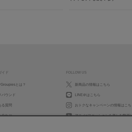
ガイド
FOLLOW US
rGroupiesとは？
新商品の情報はこちら
メバウンド
LINE＠はこちら
ある質問
おトクなキャンペーンの情報はこち
い合わせ
アニメ×ファッションを楽しむ動画
What's New in English