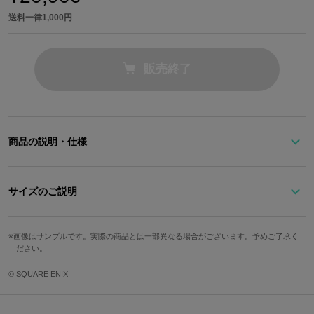
送料一律1,000円
販売終了
商品の説明・仕様
ワード取得
＜SuperGroupiesが、カイネ モデルの2wayトートバッグを発売し
サイズのご説明
た＞
強さと儚さが共存する、カイネをモチーフにしたアイテム。
A4サイズも楽々収納できるサイズ感に仕上げました。
画像はサンプルです。実際の商品とは一部異なる場合がございます。予めご了承く
高さ
幅
奥行
ださい。
フロントはカイネの衣装をモチーフに、サックスブルーで配色。
約32cm
約36cm
約13cm
© SQUARE ENIX
印象的な脚のベルトもトッピングしています。
持ち手立ち上が
ストラップ最長
重さ
り
両側面はアシンメトリーなスタイル。