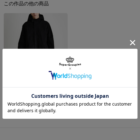
この作品の他の商品
カイネの体を覆う包帯を思わせる白のポケットと、衣装のレースア
約23cm
約125cm
945g
ップデザインを左右それぞれに配置。
※モデル身長：180cm
内装には暴走したカイネに現れる文様を落とし込みました。「マモ
ノ憑き」として苦しむ、カイネの心情を思わせます。
サイズガイドページはこちら
タグには、カイネの家に飾られていた絵をデザイン。おばあちゃん
との思い出が息づくような仕上がりです。
原産国／ 中国
素材／ 本体：合成皮革 裏地：ポリエステル 金具：亜鉛合金、鉄
ニーア(新宿) モデル アウター NieR Replicant ver.1.22474487139...
¥25,300
商品をもっと見る