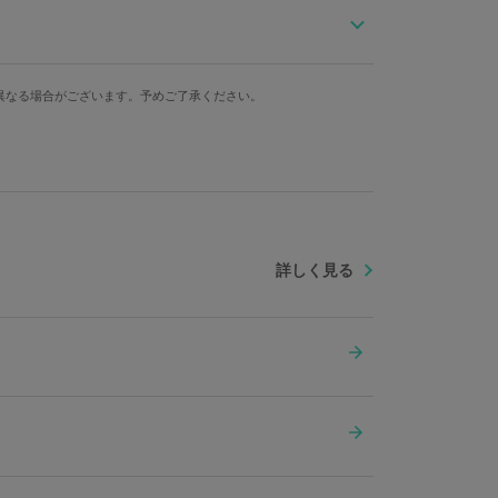
宿) モデルのアウターを発売した＞
1人のニーアを体現したアイテム。
身幅
肩幅
袖丈
褪せた新宿にふさわしく、ダークに仕上げました。
異なる場合がございます。予めご了承ください。
様を、大胆にデザイン。
57.5cm
46cm
64.5cm
60cm
48cm
65.5cm
左胸ポケット内側には、妹・ヨナが見つけたクッキーを
62.5cm
50cm
66.5cm
66cm
53cm
68cm
テル100% リブ部分：綿95%、ポリウレタン5%
詳しく見る
ス165cm