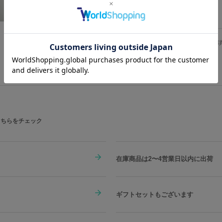
＜SuperGroupiesが、ニーア(新
サイズのご説明
2053年――新宿で孤独に戦う、もう
サイズ
着丈
ニーアの衣装を再現したアウター。色
画像はサンプルです。実際の商品とは一部
裏地には「魔王」ニーアに刻まれた文
M
88cm
© SQUARE ENIX
L
90cm
首元のタグには「黒の書」を型押し。
忍ばせました。
XL
92cm
XXL
95cm
原産国／ 中国
素材／ 表地：綿100% 裏地：ポリエス
こちらをチェック
※着用モデル身長：メンズ180cm、レディ
※着用サイズ：Lサイズ
サイズガイドページはこちら
在庫商品は2〜4営業日以内に出荷
ギフトセットもございます