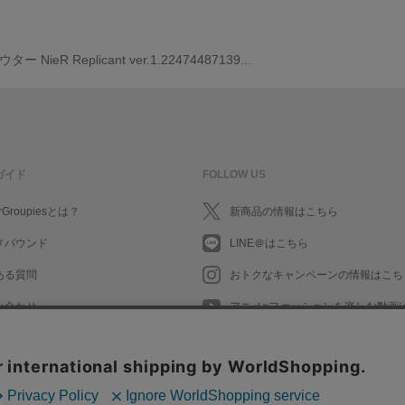
NieR Replicant ver.1.22474487139...
ガイド
FOLLOW US
rGroupiesとは？
新商品の情報はこちら
メバウンド
LINE＠はこちら
ある質問
おトクなキャンペーンの情報はこち
い合わせ
アニメ×ファッションを楽しむ動画
What's New in English
What's New in English