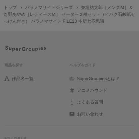
トップ
パラノマサイトシリーズ
並垣祐太郎［メンズＭ］＆
灯野あやめ［レディースＭ］ セーター２種セット（ヒハク石鹸紙せ
っけん付き） パラノマサイト FILE23 本所七不思議
商品を探す
ヘルプ＆ガイド
作品名一覧
SuperGroupiesとは？
アニメバウンド
よくある質問
お問い合わせ
FOLLOW US