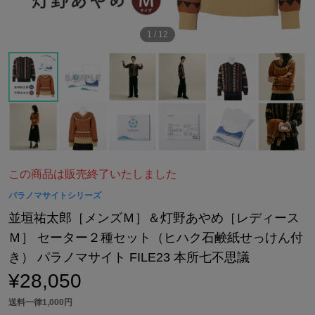
1
/
12
この商品は販売終了いたしました
パラノマサイトシリーズ
並垣祐太郎［メンズＭ］＆灯野あやめ［レディース
Ｍ］ セーター２種セット（ヒハク石鹸紙せっけん付
き） パラノマサイト FILE23 本所七不思議
¥28,050
送料一律1,000円