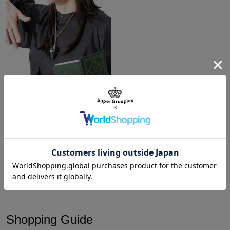
郎
頼れるせっけん！
ポーチやポケットにすっと収まる薄型なので、持ち歩きに最適。
灯野あや
レディー
64cm
48cm
50cm
52cm
め
スM
※本セットをご購入の際には、1セットにつき紙せっけんが1点付属
※メンズモデル：身長180cm／メンズM着用
いたします。
※レディスモデル：身長165cm／レディースM着用
※灯野あやめ モデル セーターは監修中の商品です。実際の商品とは
デザインや仕様が変更となる場合がございます。予めご了承くださ
サイズガイドページはこちら
い。
キルケとアヴィの宝探しセット パラノマサイト FILE38 伊勢人魚物語
原産国／ 日本
¥7,480
素材／ セーター本体：アクリル90%、ウール10% 紙せっけん：セルロース
ガム、オレフィン（C14-16)、スルホン酸Na、セルロース、ソルビトール、炭
酸Na、クエン酸、香料
商品をもっと見る
Shopping Guide