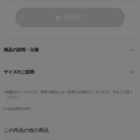
販売終了
商品の説明・仕様
『パラノマサイト FILE23 本所七不思議』とSuperGroupiesのコラ
ボアイテムが登場！
サイズのご説明
アベックでのドライブにピッタリ！
紙せっけん
昭和後期のトレンドをばっちり抑えたセーター2種セット。
画像はサンプルです。実際の商品とは一部異なる場合がございます。予めご了承く
縦
横
ださい。
『パラノマサイト FILE23 本所七不思議』で並垣祐太郎と灯野あや
めが着ていた服装を再現！
6.8cm
8.5cm
© SQUARE ENIX
柄や配色など、劇中のデザインに近づくよう、調整・監修を重ね誕
セーター
生したこだわりのアイテムです。
モデル
サイズ
着丈
身幅
肩幅
袖丈
この作品の他の商品
こちらの2種セットには、ヒハク石鹸の紙せっけん付き。
並垣祐太
創業1946年――下町の洗濯、化粧を支える、会長・山森ナツヱ印の
メンズM
70cm
53cm
55cm
54.5cm