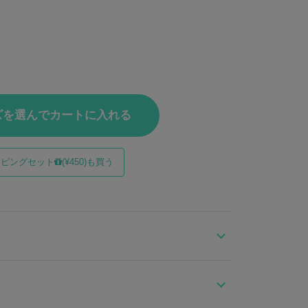
ズを選んでカートに入れる
ッピングセット
(¥450)も買う
のアウター。
ッチを施し、秘めた力を宿すような佇まいに。
「15」ワッペンを配置。遊び心を兼ねたアクセントで