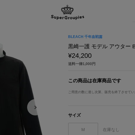
BLEACH 千年血戦篇
黒崎一護 モデル アウター B
¥24,200
送料一律1,000円
この商品は在庫商品です
ご用意の数に達し次第、販売を終了させてい
サイズ
M
在庫なし