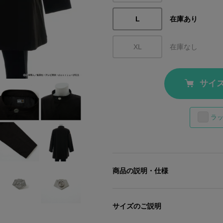
L
在庫あり
XL
在庫なし
サイ
ラ
商品の説明・仕様
一護の死覇装をモチーフにした、漆黒
胸元と左袖には、卍解を思わせるステ
サイズのご説明
右腕には、一護を象徴するオレンジの