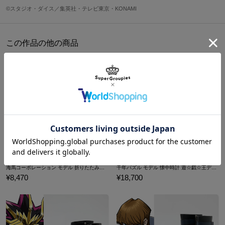
原産国／ 中国
©スタジオ・ダイス／集英社・テレビ東京・KONAMI
素材／ ポリレジン、錘（鉄）
この作品の他の商品
海馬コーポレーション モデル 折りたたみコンテナ 遊☆戯☆王デュエルモンスターズ
千年パズル モデル 懐中時計 遊☆戯☆王デュエルモンスターズ
¥8,470
¥18,700