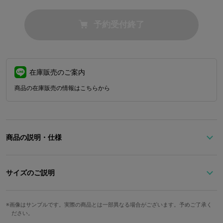
予約受付終了
在庫販売のご案内
商品の在庫販売の情報はこちらから
商品の説明・仕様
失われた王の記憶石版をモチーフにデザインした、重厚感あふれる
ペーパーウェイト。
サイズのご説明
書類を押さえる実用品としてはもちろん、コレクションアイテムと
して飾るだけでも成立する美しい造形。
高さ
横幅
奥行き
重さ
現世と冥界を結ぶ古代遺物をあなたのワークスペースに。
画像はサンプルです。実際の商品とは一部異なる場合がございます。予めご了承く
ださい。
142mm
86mm
20mm
474g