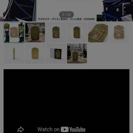
1
/
10