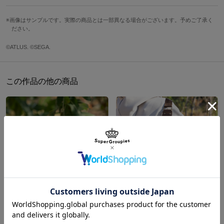
ンレス定規・便箋の文具3点セットが登場！
ペンケース
画像はサンプルです。実際の商品とは一部異なる場合がございます。予めご了承く
縦
横
重さ
ださい。
◆ペンケース
シリーズの象徴である「世界樹」を大きくあしらったロールタイプ
約18.5cm
約29cm
約75g
©ATLUS. ©SEGA.
のペンケース。
ステンレス定規
広げるたびに、冒険へ旅立つようなワクワク感が蘇ります。
縦
横
重さ
この作品の他の商品
ペンケースをまとめる紐の先には「世界樹」のデザイン入り金属チ
約15cm
約3.2cm
約6g
ャーム付き。
内側にも「SEKAIJU NO MEIQ」の型押し入りで雰囲気抜群。
便箋セット
縦
横
重さ
5つのペンホルダーに加え、マルチポケットやフラップも装備し、
定規や便箋と一緒に使える実用性にもこだわりました。
約14cm
約14cm
約8g
◆ステンレス定規
サイズガイドページはこちら
「世界樹」と街並みを繊細に描いた、コンパクトなステンレス定
規。
マッピングアイコンを抜き加工で再現し、作品の雰囲気をそのまま
閉じ込めたデザインが魅力。
世界樹の迷宮Ⅰ モデル 腕時計 世界樹の迷宮Ⅰ･Ⅱ･Ⅲ HD REMASTER
世界樹の迷宮Ⅰ モデル ボディバッグ 世界樹の迷宮Ⅰ･Ⅱ･Ⅲ HD REMASTER
¥24,200
¥17,600
机の上に置いておくだけで気分が高まる、心をくすぐる仕上がりで