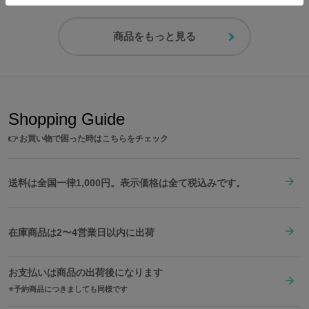
す。
10cmまでの目盛り入り。
商品をもっと見る
◆便箋
格子模様と植物のあしらいを施した、マップのデザインをベースに
した便箋。
5枚セットなので、お手紙としての使用はもちろん、マップのメモ
やプレイ記録の記述にも最適です。
Shopping Guide
👉
お買い物で困った時はこちらをチェック
ステンレス定規
※商品の一部に尖っている部分がありますので、ご使用いただく際は十分にご
注意下さい。
送料は全国一律1,000円。表示価格は全て税込みです。
※小さなお子様の手に届かない場所に保管して下さい。
※本品を本来の目的以外でご使用にならないで下さい。
※本品を火気等の熱源近くには置かないで下さい。変色や火傷の原因になりま
すのでご注意下さい。
在庫商品は2〜4営業日以内に出荷
原産国／ ペンケース：中国 ステンレス定規・便箋セット：日本
素材／ ペンケース：合成皮革 ステンレス定規：ステンレス 便箋セット：紙
お支払いは商品の出荷後になります
予約商品につきましても同様です