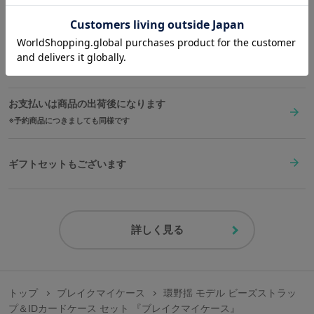
※繊細な作りのため、強く引っ張ったり、衝撃や過度な力を加えないようお取
送料は全国一律1,000円。表示価格は全て税込みです。
扱いにご注意ください。
縦
横
ストラップ長さ
※一部画像はデザイン画です。実際の商品とはデザインや仕様が変更となる場
合がございます。予めご了承ください。
約8cm
約10.5cm
約85cm
在庫商品は2〜4営業日以内に出荷
サイズガイドページはこちら
お支払いは商品の出荷後になります
原産国／ 中国
予約商品につきましても同様です
素材／ IDカードケース：合成皮革、ポリエステル、ポリ塩化ビニール ビーズ
ストラップ：アクリル樹脂、プラスチックパール、合金、鉄 カード：ポリエ
チレンテレフタレート（PET）
ギフトセットもございます
詳しく見る
トップ
ブレイクマイケース
環野揺 モデル ビーズストラッ
プ＆IDカードケース セット 『ブレイクマイケース』