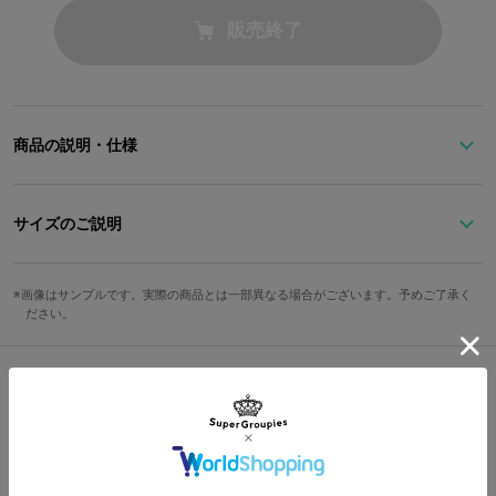
販売終了
商品の説明・仕様
『ブレイクマイケース』コラボアイテムが登場！
環野揺モデルのビーズストラップ、オリジナルクリアカード、首掛
サイズのご説明
けIDカードケースの3アイテムがセットに。
ビーズストラップ
ビーズストラップは、ブルーやグリーンのビーズと、猫のチャーム
画像はサンプルです。実際の商品とは一部異なる場合がございます。予めご了承く
全長
ださい。
を配置し、環野揺をイメージ。イニシャルのYとキャラクターカラ
ーのストーンが映える蝶のチャームで、いつでも自然体な環野揺ら
約34cm
しいデザインに仕上げました。
カード
普段使いしやすいブラックを基調としたシンプルな首掛けIDカード
Shopping Guide
ケースは、全Aporiaスタッフ共通デザイン。蝶のアイコンがワンポ
縦
横
イントです。
👉
お買い物で困った時はこちらをチェック
約5.5cm
約9.1cm
IDカードケース