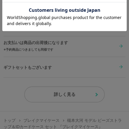
※繊細な作りのため、強く引っ張ったり、衝撃や過度な力を加えないようお取
送料は全国一律1,000円。表示価格は全て税込みです。
扱いにご注意ください。
縦
横
ストラップ長さ
※一部画像はデザイン画です。実際の商品とはデザインや仕様が変更となる場
合がございます。予めご了承ください。
約8cm
約10.5cm
約85cm
在庫商品は2〜4営業日以内に出荷
サイズガイドページはこちら
お支払いは商品の出荷後になります
原産国／ 中国
予約商品につきましても同様です
素材／ IDカードケース：合成皮革、ポリエステル、ポリ塩化ビニール ビーズ
ストラップ：鉄、合金、アクリル樹脂 カード：ポリエチレンテレフタレート
（PET）
ギフトセットもございます
詳しく見る
トップ
ブレイクマイケース
槻本大河 モデル ビーズストラ
ップ＆IDカードケース セット 『ブレイクマイケース』