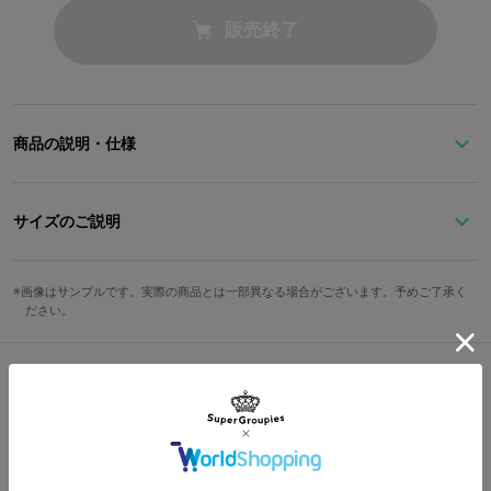
販売終了
商品の説明・仕様
『ブレイクマイケース』コラボアイテムが登場！
槻本大河モデルのビーズストラップ、オリジナルクリアカード、首
サイズのご説明
掛けIDカードケースの3アイテムがセットに。
ビーズストラップ
ビーズストラップは、シルバーのチェーンとブラウンのビーズを使
画像はサンプルです。実際の商品とは一部異なる場合がございます。予めご了承く
全長
ださい。
用し、槻本大河をイメージ。イニシャルのTとキャラクターカラー
のストーンが映える蝶のチャームで、シックなデザインに仕上げま
約32cm
した。
カード
普段使いしやすいブラックを基調としたシンプルな首掛けIDカード
Shopping Guide
ケースは、全Aporiaスタッフ共通デザイン。蝶のアイコンがワンポ
縦
横
イントです。
👉
お買い物で困った時はこちらをチェック
約5.5cm
約9.1cm
IDカードケース