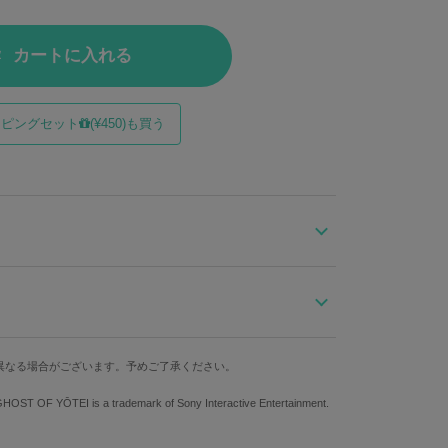
カートに入れる
ッピングセット
(¥450)も買う
、静謐さの中に力強さを宿す『Ghost of Yōtei』コ
トに篤の着物を落とし込んだ生地を配置。
奥行
ストラップ最長
重さ
ルの組み合わせが美しい仕上がりです。鎧の縄を模した
異なる場合がございます。予めご了承ください。
約15cm
約140cm
655g
GHOST OF YŌTEI is a trademark of Sony Interactive Entertainment.
面をそのまま切り取ったようなオリジナルテキスタイル