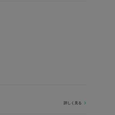
思わせる六振りの刀、篤に寄り添う狼の姿、そして袴の
の情景として構成しました。
たタグをひっそりと折り畳んで配置。篤が腰から下げて
大きさ。外側に4つのポケット、内側にも3つのポケットを
強いバッグです。
リエステル100％
詳しく見る