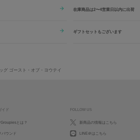
在庫商品は2〜4営業日以内に出荷
ギフトセットもございます
バッグ ゴースト・オブ・ヨウテイ
ガイド
FOLLOW US
rGroupiesとは？
新商品の情報はこちら
メバウンド
LINE＠はこちら