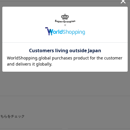
舞い散る銀杏の葉、「羊蹄六人衆」を
サイズガイドページはこちら
柄……それらすべてが溶け合う、一幅
内ポケットには「仇討ちの帯」を模し
いるさまを彷彿とさせます。
メイン収納はA4サイズの荷物が入る
備えており、過酷な蝦夷地の旅にも心
原産国／ 中国
素材／ 本体：ナイロン100％ 裏地：ポ
こちらをチェック