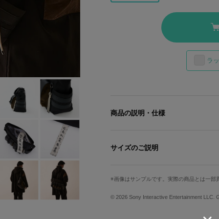
ラ
商品の説明・仕様
孤独な復讐へと進む篤の背に寄り添うような
ラボバッグ。
サイズのご説明
外装は黒をベースに、フロントポケッ
高さ
幅
重みのあるレザー調と、和のディテー
画像はサンプルです。実際の商品とは一部
チャームもポイント。
約30cm
約34cm
© 2026 Sony Interactive Entertainment LLC. 
バッグの内装には、まるで劇中の一場
※モデル身長：180cm
を使用。