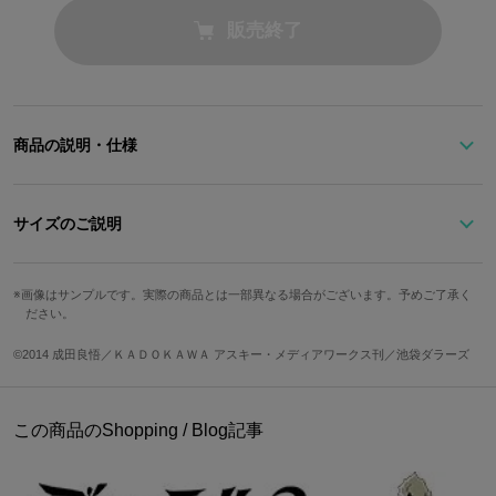
販売終了
商品の説明・仕様
※本商品は在庫商品です。ご用意の数に達し次第、販売を終了させ
ていただきます。予めご了承ください。
サイズのご説明
情報屋『臨也』のトレードマーク、ファー付きコートをイメージし
画像はサンプルです。実際の商品とは一部異なる場合がございます。予めご了承く
22.5c
23.5c
24.5c
25.5c
ださい。
たショートブーツ。
サイズ
22cm
23cm
24cm
25cm
m
m
m
m
©2014 成田良悟／ＫＡＤＯＫＡＷＡ アスキー・メディアワークス刊／池袋ダラーズ
温かみのあるファーが着こなしのアクセントに。
19.9c
20.4c
20.9c
21.4c
21.9c
22.4c
22.9c
23.4c
足囲
バックスタイルは臨也の胸元を再現し、オープンジップを施しまし
m
m
m
m
m
m
m
m
た。
この商品のShopping / Blog記事
※足囲は親指の付け根の一番出ている部分と、小指の付け根の一番
ファーは取り外しができる2way仕様。
出ている部分をメジャーで巻きつけて測定してください。
ファー無しの場合は季節を問わず履いて頂けます。