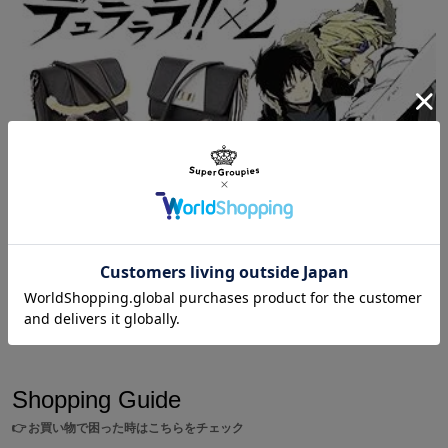
素材：合成皮革、生地(ポリエステル100%)、フェイクファー(アク
リル100%) 靴の修繕、不良に関しましてはメーカー対応となりま
す。
下記メールアドレスから有限会社デコルテ様までお問い合わせくだ
さい。
kitahara@decotokyo.com
Shopping
/
デュラララ!!
デュラララ!!バッグ・ブーツ・パンプスは臨也&静雄コ
ラボ
Shopping Guide
👉
お買い物で困った時はこちらをチェック