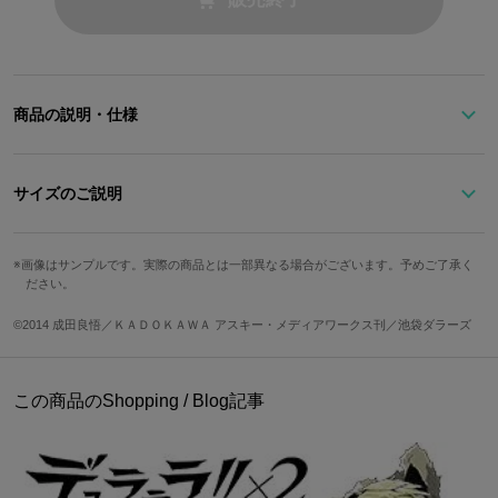
商品の説明・仕様
※本商品は在庫商品です。ご用意の数に達し次第、販売を終了させ
ていただきます。予めご了承ください。
サイズのご説明
池袋最強の男『平和島静雄』のトレードマーク、バーテン服をイメ
画像はサンプルです。実際の商品とは一部異なる場合がございます。予めご了承く
22.5c
23.5c
24.5c
25.5c
ださい。
ージしたパンプス。
サイズ
22cm
23cm
24cm
25cm
m
m
m
m
©2014 成田良悟／ＫＡＤＯＫＡＷＡ アスキー・メディアワークス刊／池袋ダラーズ
バックに施されたリボンは、生地を独立させて作る事でより立体感
20.4c
20.9c
21.4c
21.9c
22.4c
22.9c
23.4c
23.9c
足囲
を求めました。
m
m
m
m
m
m
m
m
インソールの色を髪色に近い色にする事で、パンプス単体でも静雄
この商品のShopping / Blog記事
※足囲は親指の付け根の一番出ている部分と、小指の付け根の一番
をイメージさせるデザインになっています。 素材：合成皮革
出ている部分をメジャーで巻きつけて測定してください。
靴の修繕、不良に関しましてはメーカー対応となります。
下記メールアドレスから有限会社デコルテ様までお問い合わせくだ
さい。