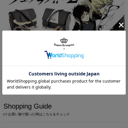
kitahara@decotokyo.com
Shopping
/
デュラララ!!
デュラララ!!バッグ・ブーツ・パンプスは臨也&静雄コ
ラボ
Shopping Guide
👉
お買い物で困った時はこちらをチェック