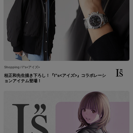
Shopping
/
I"s<アイズ>
桂正和先生描き下ろし！『I”s<アイズ>』コラボレーシ
ョンアイテム登場！