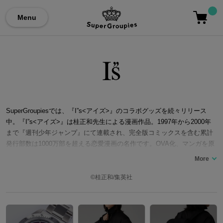
Menu
SuperGroupiesでは、『I”s<アイズ>』のコラボグッズを続々リリース
中。『I”s<アイズ>』は桂正和先生による漫画作品。1997年から2000年
まで『週刊少年ジャンプ』にて連載され、完全版コミックスを含む累計
発行部数は1000万部を超える恋愛漫画の名作です。OVA化、マンガを原
作とした実写ドラマ化も展開。実写ドラマでは「葦月伊織（よしづきい
おり）」役を白石聖さんが務めました。 主人公の「瀬戸一貴（せといち
たか）」が同じクラスの美少女「葦月伊織」に心惹かれながらも、「秋
©桂正和/集英社
葉いつき（あきばいつき）」や「磯崎泉（いそざきいずみ）」「麻生藍
子（あそうあいこ）」ら個性豊かなヒロインたちに翻弄されるちょっと
エッチでドキドキが止まらないストーリー。ここでは、『I”s<アイズ>』
コラボの腕時計やバッグ、アウターなどの洋服類等『I”s<アイズ>』コラ