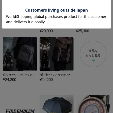
狩人の手記 モデル 長財布 Bloodborne
狩人 モデル アウター Bloodborne
¥20,900
¥25,300
商品を
もっと見る
狩人 モデル バックパック Bloodborne
時計塔のマリア モデル 2wayトートバッグ Bloodborne
¥24,200
¥24,200