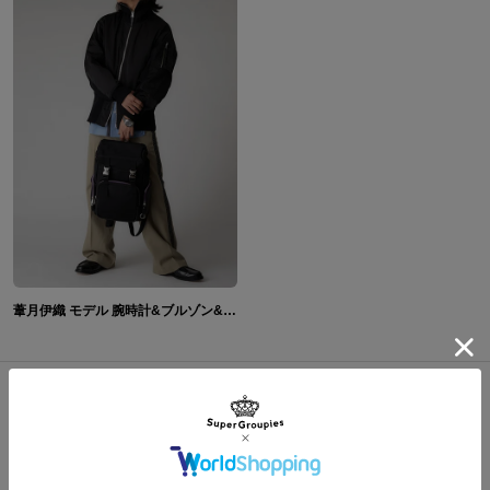
葦月伊織 モデル 腕時計&ブルゾン&バックパック I"s<アイズ>
おすすめ商品