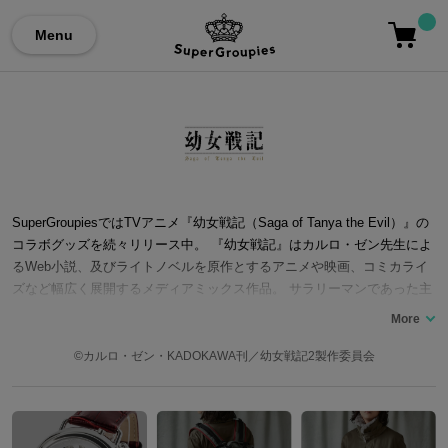
Menu
SuperGroupiesではTVアニメ『幼女戦記（Saga of Tanya the Evil）』の
コラボグッズを続々リリース中。 『幼女戦記』はカルロ・ゼン先生によ
るWeb小説、及びライトノベルを原作とするアニメや映画、コミカライ
ズなど幅広く展開するメディアミックス作品。 サラリーマンであった主
人公が金髪碧眼の幼女「ターニャ・デグレチャフ」として、別世界に転
生することから物語は始まる。ターニャは天性の魔導の才能と前世の記
憶を駆使し、士官学校を経て、前線に繰り出し戦果をあげていくという
©カルロ・ゼン・KADOKAWA刊／幼女戦記2製作委員会
ストーリー。 他に類を見ない設定で多くのファンを魅了し続ける本作は
劇場版の放映でも大きな話題を呼んだ。最新作TVアニメ第2期『幼女戦
記Ⅱ』の制作も決定しており、「パチスロ幼女戦記」も展開されるなどそ
の人気は留まるところを知らない。 ここではアニメ『幼女戦記』コラボ