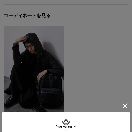
コーディネートを見る
サウロン、アラゴルン、レゴラス モデル 腕時計＆アーマーリング＆バッグ The Lord of the Rings ロード・オブ・ザ・リング