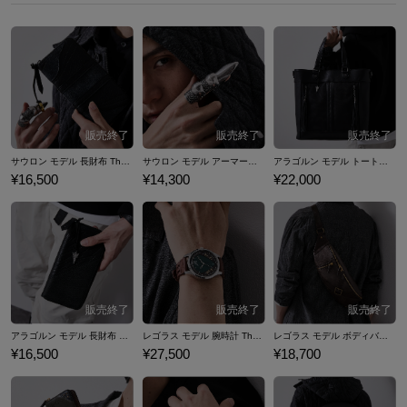
還』が公開。完結編であり最終作の『ロード・オブ・ザ・リング／王の
帰還』はアカデミー賞®の11部門で受賞を果たし、史上最多受賞作の一
つとなりました。 その後もシリーズの人気は高まり続け、2012年から20
14年にかけての『ホビット』映画3部作や、2022年のドラマシリーズ
『ロード・オブ・ザ・リング: 力の指輪』、2024年にはアニメ映画『The
Lord of the Rings: The War of the Rohirrim（原題）』も全米公開予定。
今も世界中の人々を魅了し続けています。 ここでは『ロード・オブ・
ザ・リング』シリーズの登場人物サウロン、アラゴルン、レゴラスから
サウロン モデル 長財布 The Lord of the Rings ロード・オブ・ザ・リング
サウロン モデル アーマーリング The Lord of the Rings ロード・オブ・ザ・リング
アラゴルン モデル トートバッグ The Lord of the Rings ロード・オブ・ザ・リング
着想を得た腕時計やバッグ、財布、指輪など…『ロード・オブ・ザ・リ
¥16,500
¥14,300
¥22,000
ング』とのコラボファッションアイテムをご紹介いたします。
アラゴルン モデル 長財布 The Lord of the Rings ロード・オブ・ザ・リング
レゴラス モデル 腕時計 The Lord of the Rings ロード・オブ・ザ・リング
レゴラス モデル ボディバッグ The Lord of the Rings ロード・オブ・ザ・リング
¥16,500
¥27,500
¥18,700