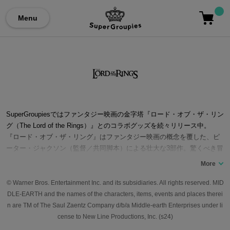
Menu
SuperGroupiesではファンタジー映画の金字塔『ロード・オブ・ザ・リン
グ（The Lord of the Rings）』とのコラボグッズを続々リリース中。
『ロード・オブ・ザ・リング』はファンタジー映画の概念を覆した、ピ
ーター・ジャクソン（監督／共同脚本）による壮大な3部作。驚くべき冒
険がいざ幕を開ける。J.R.R.トールキンの中つ国に挑んだイマジネーシ
ョン溢れる作品。頼りになる仲間の勇者たちとともに、フロド・バギン
ズは危険に満ちた世界へと旅立つ。その目的は、大いなる力を秘めた“指
© Warner Bros. Entertainment Inc. and its subsidiaries. All rights reserved. MID
輪”を滅びの山へと運び、冥王サウロンの手に二度と渡らぬよう、その魔
DLE-EARTH and the names of the characters, items, events and places therei
力もろとも破壊してしまうこと。 2001年に第1作目『ロード・オブ・
n are TM of The Saul Zaentz Company d/b/a Middle-earth Enterprises under li
ザ・リング』が、2002年には第2作『ロード・オブ・ザ・リング／二つ
cense to New Line Productions, Inc. (s24)
の塔』、そして2003年に第3作『ロード・オブ・ザ・リング／王の帰