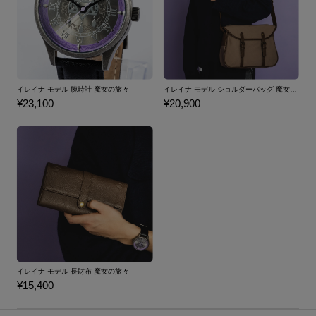
イレイナ モデル 腕時計 魔女の旅々
イレイナ モデル ショルダーバッグ 魔女の旅々
¥23,100
¥20,900
イレイナ モデル 長財布 魔女の旅々
¥15,400