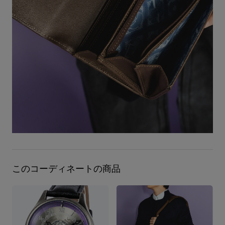
このコーディネートの商品