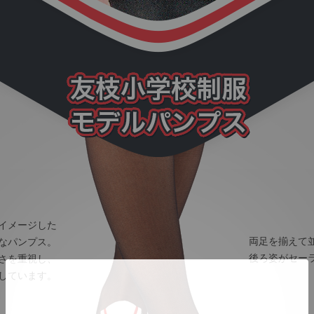
イメージした
両足を揃えて
なパンプス。
後ろ姿がセー
さを重視し、
しています。