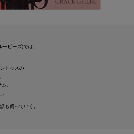
グルーピーズ)では、
ントゥスの
。
テム、
た。
話も伺っていく。