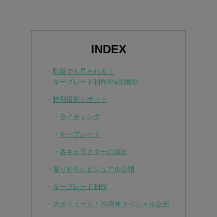
INDEX
・
動画でも見られる！
キーブレード制作&特別撮影
・
特別撮影レポート
・
ライティング
・
キーブレード
・
各キャラクターの演出
・
撮りおろしビジュアル公開
・
キーブレード制作
・
大ボリューム！20周年スペシャル企画