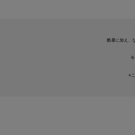
酷暑に加え、
今
※