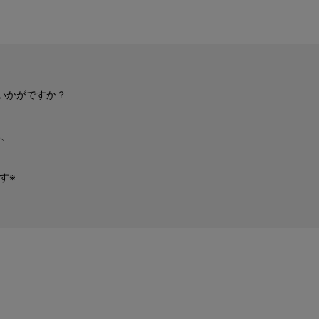
いかがですか？
み、
す※