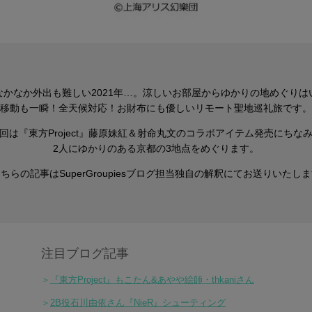
なかなか外出も難しい2021年…。涼しいお部屋からゆかりの地めぐりは
移動も一瞬！全天候対応！お財布にも優しいリモート聖地巡礼旅です。
回は『東方Project』藤原妹紅＆射命丸文のコラボアイテム発売にちな
2人にゆかりのある京都の3地点をめぐります。
こちらの記事はSuperGroupiesブログ担当独自の解釈にてお送りいたしま
注目ブログ記事
＞
『東方Project』もこたん&あやや絵師・
thkaniさん
＞
2B役石川由依さん『NieR』シューティング