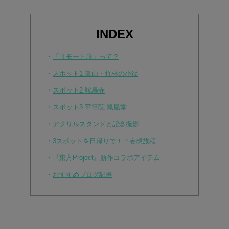
INDEX
・
「リモート旅」って？
・
スポット1 嵐山・竹林の小径
・
スポット2 鞍馬寺
・
スポット3 平等院 鳳凰堂
・
アクリルスタンドと記念撮影
・
3スポットを日帰りで！？妄想旅程
・
『東方Project』新作コラボアイテム
・
おすすめブログ記事