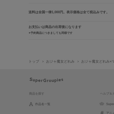
送料は全国一律1,000円。表示価格は全て税込みです。
お支払いは商品の出荷後になります
予約商品につきましても同様です
トップ
おジャ魔女どれみ
おジャ魔女どれみ×
商品を探す
ヘルプ＆
作品名一覧
Supe
アニ