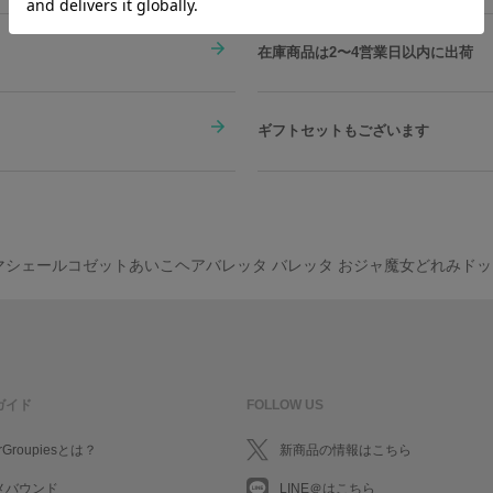
在庫商品は2〜4営業日以内に出荷
ギフトセットもございます
マシェールコゼットあいこヘアバレッタ バレッタ おジャ魔女どれみ
ガイド
FOLLOW US
rGroupiesとは？
新商品の情報はこちら
メバウンド
LINE＠はこちら