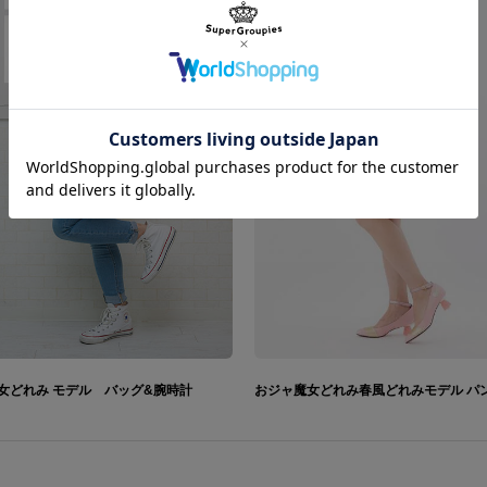
おジャ魔女どれみ春風どれみモデル パ
女どれみ モデル バッグ&腕時計