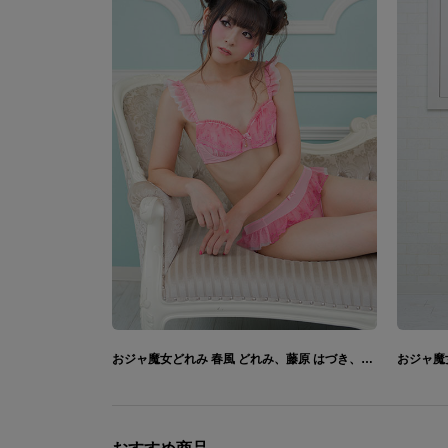
おジャ魔女どれみ 春風 どれみ、藤原 はづき、妹尾 あいこ、瀬川 おんぷ モデル ランジェリーセット
おジャ魔