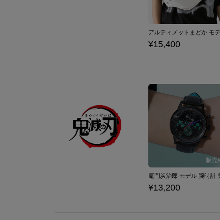
¥15,400
¥13,200