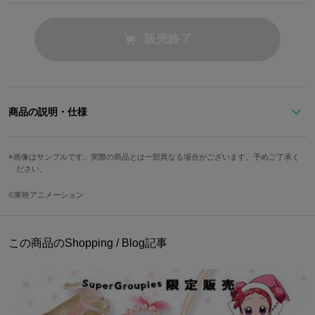
販売終了
商品の説明・仕様
※本商品は在庫商品です。ご用意の数に達し次第、販売を終了させ
画像はサンプルです。実際の商品とは一部異なる場合がございます。予めご了承く
ていただきます。予めご了承ください。
ださい。
©東映アニメーション
『おジャ魔女どれみ ドッカ～ン！』から『春風どれみ』をモチーフ
にしたパンプスが登場しました!
デザインは『思わずほほえんでしまうキッチュなくつ』をコンセプ
この商品のShopping / Blog記事
トにする、
シューズデザイナーブランド『ちゃけちょけ』によるもの。
本体アッパーは元気いっぱいのどれみちゃんをイメージしたラメデ
ニム。
カジュアルにもドレスにもお使いいただけます！