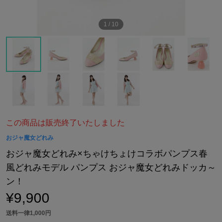
1
/
10
この商品は販売終了いたしました
おジャ魔女どれみ
おジャ魔女どれみ×ちゃけちょけコラボパンプス春
風どれみモデル パンプス おジャ魔女どれみドッカ～
ン！
¥9,900
送料一律1,000円