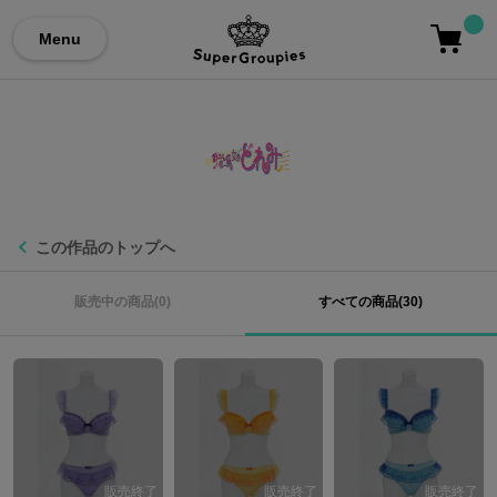
Menu
この作品のトップへ
販売中の商品(0)
すべての商品(30)