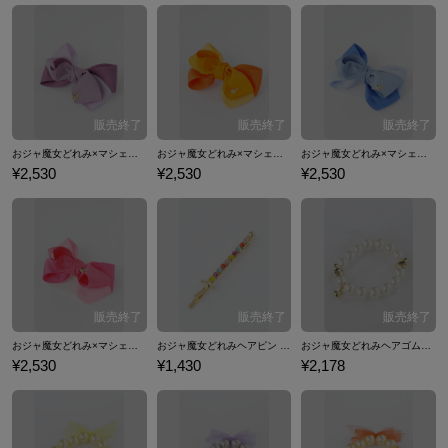
おジャ魔女どれみ×マシェールコゼットおんぷヘアバレッタ バレッタ おジャ魔女どれみドッカ～ン！
おジャ魔女どれみ×マシェールコゼットはづきヘアバレッタ バレッタ おジャ魔女どれみドッカ～ン！
おジャ魔女どれみ×マシェールコゼットあいこヘアバレッタ バレッタ おジャ魔女どれみドッカ～ン！
¥2,530
¥2,530
¥2,530
おジャ魔女どれみ×マシェールコゼットどれみヘアバレッタ バレッタ おジャ魔女どれみドッカ～ン！
おジャ魔女どれみヘアピン ヘアピン おジャ魔女どれみドッカ～ン！
おジャ魔女どれみヘアゴムハナモデル ヘアゴム おジャ魔女どれみドッカ～ン！
¥2,530
¥1,430
¥2,178