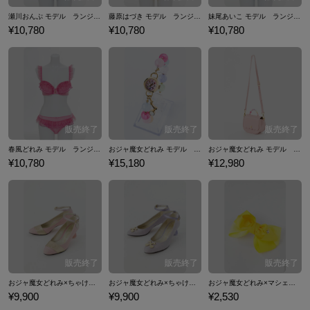
瀬川おんぷ モデル ランジェリーセット 下着 おジャ魔女どれみ
藤原はづき モデル ランジェリーセット 下着 おジャ魔女どれみ
妹尾あいこ モデル ランジェリーセット 下着 おジャ魔女どれみ
¥10,780
¥10,780
¥10,780
春風どれみ モデル ランジェリーセット 下着 おジャ魔女どれみ
おジャ魔女どれみ モデル 腕時計 リストウォッチ おジャ魔女どれみ
おジャ魔女どれみ モデル ショルダーバッグ ハンドバッグ おジャ魔女どれみ
¥10,780
¥15,180
¥12,980
おジャ魔女どれみ×ちゃけちょけコラボパンプス春風どれみモデル パンプス おジャ魔女どれみドッカ～ン！
おジャ魔女どれみ×ちゃけちょけコラボパンプス瀬川おんぷモデル パンプス おジャ魔女どれみドッカ～ン！
おジャ魔女どれみ×マシェールコゼットももこヘアバレッタ バレッタ おジャ魔女どれみドッカ～ン！
¥9,900
¥9,900
¥2,530