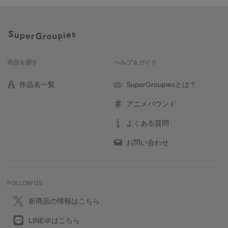
商品を探す
ヘルプ＆ガイド
作品名一覧
SuperGroupiesとは？
アニメバウンド
よくある質問
お問い合わせ
FOLLOW US
新商品の情報はこちら
LINE＠はこちら