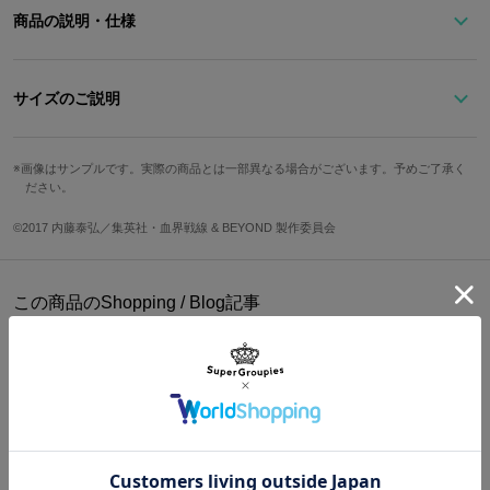
商品の説明・仕様
※準備数に達した場合、受注を締め切らせていただきます。予めご
了承ください。
サイズのご説明
サイズ
フェイス直径
ベルト全長
ベルト穴間隔
秘密結社ライブラの構成員、
画像はサンプルです。実際の商品とは一部異なる場合がございます。予めご了承く
ださい。
スティーブン・A・スターフェイズをモチーフにした時計です。
Free
約20mm
約207mm
約8mm
秒針はネクタイカラーにし、
©2017 内藤泰弘／集英社・血界戦線 & BEYOND 製作委員会
盤面には?の傷をイメージしたエッチングが入っています。
６時の部分にはスティーブンの靴裏にある十字架マーク、
また12時部分には氷をイメージしたストーンを配置しています。
この商品のShopping / Blog記事
各種ベルトの表と裏で色が違い、
BOXの内装がそれぞれのイメージカラーになっています。 素材：
ケース・リュウズ・裏蓋・バックル：ステンレススチール、風防：
ミネラルガラス、文字盤・針：真鍮、機械：MIYOTA2035（日本
製）、バンド：牛革