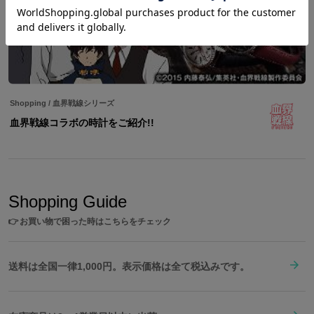
Shopping
/
血界戦線シリーズ
血界戦線コラボの時計をご紹介!!
Shopping Guide
👉
お買い物で困った時はこちらをチェック
送料は全国一律1,000円。表示価格は全て税込みです。