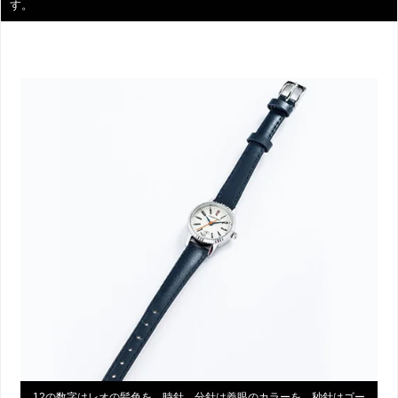
す。
12の数字はレオの髪色を、時針、分針は義眼のカラーを、秒針はゴー