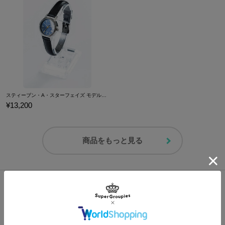
「Blood Blockade Battlefront & BEYOND」と書かれているのも嬉し
いポイントです。リューズにはクラウスの目の色をイメージしたグ
リーンのストーンが輝きます。
女性の腕に馴染むサイズ感が使いやすく、プレゼントにもおすすめ
♪ブラック×レッドがお洒落なオリジナルBOXに入れてお届けいたし
ます。
スティーブン・A・スターフェイズ モデル リストウォッチ 腕時計 血界戦線
※時計の修繕、不良、電池交換、サイズ調節に関しましてはメーカー対応とな
¥13,200
ります。下記メールアドレスから株式会社マルゼキ様までお問い合わせくださ
い。
support@maruzeki.watch
※画像はサンプルです。実際の商品とは一部異なる場合がございます。予めご
商品をもっと見る
了承ください。
原産国／中国
素材／ケース・リュウズ・裏蓋・バックル：ステンレススチール 文字盤・
この商品のShopping / Blog記事
針：真鍮
風防：ミネラルガラス バンド：牛革（裏地：合成皮革） 機械：MIYOTA 5Y
30（日本製）