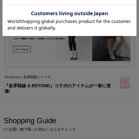
Shopping
/
血界戦線シリーズ
『血界戦線 & BEYOND』コラボのアイテムが一挙に登
場!
Shopping Guide
👉
お買い物で困った時はこちらをチェック