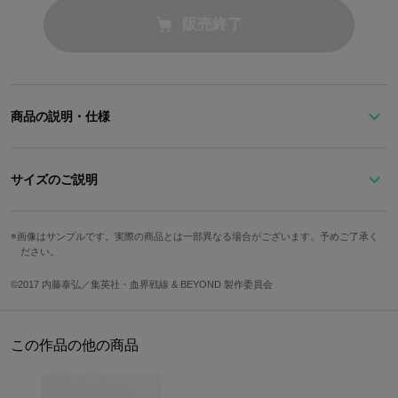
販売終了
商品の説明・仕様
サイズのご説明
アニメも大好評の『血界戦線 & BEYOND』よりコラボアイテムが
登場！
サイズ
文字盤縦
文字盤横
ケース縦
ケース横
画像はサンプルです。実際の商品とは一部異なる場合がございます。予めご了承く
秘密結社ライブラのリーダー、クラウス・V・ラインヘルツをイメ
ださい。
Free
2.4cm
2.4cm
2.8cm
2.8cm
ージした腕時計。大人っぽくシックな盤面の赤色にベルトもレッド
©2017 内藤泰弘／集英社・血界戦線 & BEYOND 製作委員会
カラーで統一。
バンド幅
腕周り最小
腕周り最大
重さ
1.2cm
12cm
17cm
20g
さらに盤面には「ナックルガード」をモチーフにした十字架と、ブ
この作品の他の商品
レングリード流血闘術で血界の眷属を「密封」した、「血の封印十
サイズガイドページはこちら
字架」をデザインしました！