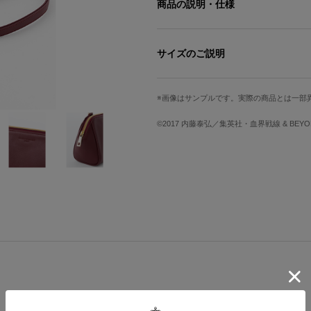
商品の説明・仕様
『血界戦線 & BEYOND』とモデ
大人可愛いポーチの登場です?
サイズのご説明
『血界戦線 & BEYOND』より、
サイズ
高さ
イメージしたショルダーポーチ。
画像はサンプルです。実際の商品とは一部
Free
13cm
©2017 内藤泰弘／集英社・血界戦線 & BEY
シックな大人っぽいワインレッドのカ
ーストラップは取り外し可能。ストラ
ストラップ最長
ストラップ最短
外して普段使いのコスメポーチとして
120cm
65.5cm
内装にはクラウスのナックルガードを
ず嬉しくなっちゃいます?コロンと可
サイズガイドページはこちら
歩きマストなアイテムがきちんと入り
女の子の「使いやすさ」にこだわった
※着用モデル身長：163cm
※画像はサンプルです。実際の商品とは