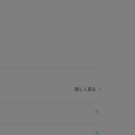
 裏地：ポリエステル Dカン・コキカン：鉄 ナスカン：亜
詳しく見る