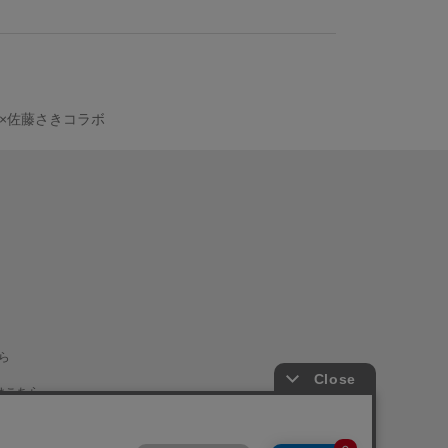
D×佐藤さきコラボ
ら
はこちら