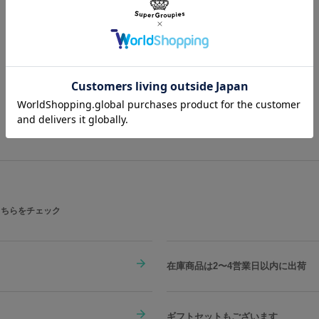
原産国／中国
素材／本体：合成皮革（ポリウレタン）
鉛合金
こちらをチェック
在庫商品は2〜4営業日以内に出荷
ギフトセットもございます