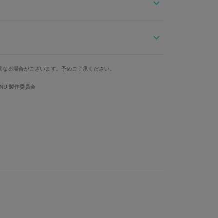
ルやDJとして活躍中の佐藤さきさんが夢のコラボレーション！
秘密結社ライブラのリーダー、クラウス・V・ラインヘルツを
幅
奥行き
異なる場合がございます。予めご了承ください。
20cm
8cm
OND 製作委員会
ラーはコーディネートのアクセントになります?ショルダ
重さ(ストラップ
ップを付けてお出かけ用のバッグとして、ストラップを
込)
の２WAYでお使いいただけます。
225g
モチーフにした十字架をデザイン。中を開ける度に思わ
愛い見た目だけど容量もばっちり！財布＆スマホなど持ち
ます。
、持っていると大活躍のアイテムに仕上がりました！
一部異なる場合がございます。予めご了承ください。