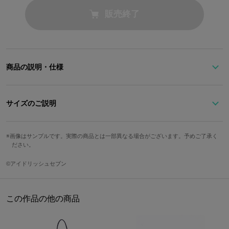
販売終了
商品の説明・仕様
※本商品は在庫商品です。ご用意の数に達し次第、販売を終了させ
ていただきます。予めご了承ください。
サイズのご説明
「IDOLiSH7」から「四葉 環」をイメージしたパンプスです。
画像はサンプルです。実際の商品とは一部異なる場合がございます。予めご了承く
サイズ
22cm
22.5cm
23cm
ださい。
パステルブルーが爽やかキュートなデザインのパンプス。
ヒールとのバイカラーで大人可愛いデザインに仕上げました。
足囲
20.7cm
21.1cm
21.5cm
©アイドリッシュセブン
上品なオープントゥのタイプでオフィスなどにも○。
白シャツなどのアイテムとも相性バツグン！
サイドに付いたチェーン＆音楽記号のチャームも可愛い♪
23.5cm
24cm
24.5cm
25cm
この作品の他の商品
21.8cm
22.2cm
22.6cm
23cm
※画像はサンプルです。実際の商品とは一部異なる場合がございま
す。予めご了承ください。