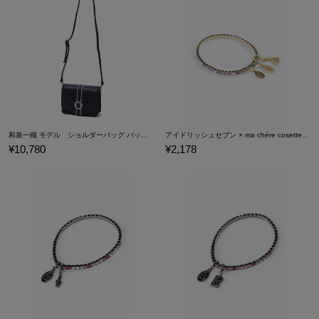
25.5cm
※ワイズは2Eです。
※ヒールは7cmです。
23.4cm
※サンプルサイズは24.5cmです。
※足囲は親指の付け根の一番出ている部分と、小指の付け根の一番
※着用レディースモデルの身長は165cmです。 原産国／日本
出ている部分をメジャーで巻きつけて測定してください。
素材／アッパー ： ポリエチレン65％、ポリウレタン35％
サイズガイドページはこちら
かかとの切り替え・ヒール巻： ポリウレタン
チャーム ：錫合金
和泉一織 モデル ショルダーバッグ バッグ アイドリッシュセブン IDOLiSH7
アイドリッシュセブン × ma chére cosette? ブレスレット 逢坂壮五 モデル
¥10,780
¥2,178