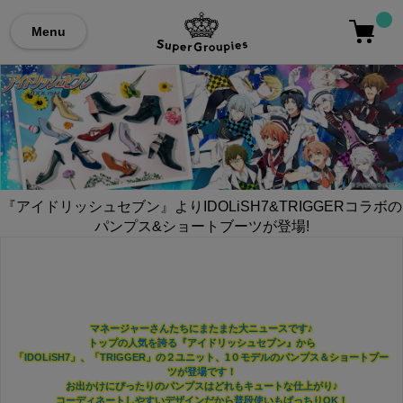
Menu
『アイドリッシュセブン』よりIDOLiSH7&TRIGGERコラボの
パンプス&ショートブーツが登場!
マネージャーさんたちにまたまた大ニュースです♪
トップの人気を誇る『アイドリッシュセブン』から
「IDOLiSH7」、「TRIGGER」の２ユニット、1０モデルのパンプス＆ショートブー
ツが登場です！
お出かけにぴったりのパンプスはどれもキュートな仕上がり♪
コーディネートしやすいデザインだから普段使いもばっちりOK！