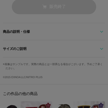
販売終了
商品の説明・仕様
※準備数に達し次第受注を締め切らせていただきます。予めご了承
ください。
サイズのご説明
大倶利伽羅をイメージしたデザインのブーティです。
画像はサンプルです。実際の商品とは一部異なる場合がございます。予めご了承く
サイズ
22cm
22.5cm
23cm
23.5cm
ださい。
黒のシンプルなデザインがクールな印象！
大倶利伽羅の腰巻きをイメージした装飾が特徴的。
足囲
20.5cm
20.9cm
21.3cm
21.7cm
©2015 EXNOA LLC/NITRO PLUS
『ちゃけちょけ』ならではのデザインヒールと、
サイズ
24cm
24.5cm
25cm
25.5cm
シンプルなスタンダードヒールの２デザイン展開です！
足囲
22.1cm
22.5cm
22.9cm
23.3cm
この作品の他の商品
※こちらの商品はスタンダードヒールです。
日本サイズ
22cm
22.5cm
23cm
23.5cm