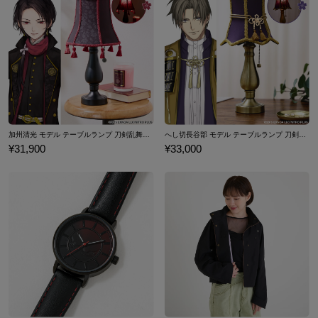
※画像はサンプルです。実際の商品とは一部異なる場合がございま
ヨーロッパ
34
35
36
37
す。
予めご了承ください。
日本サイズ
24cm
24.5cm
25cm
25.5cm
※ヒールカウンター箇所に小さな穴が開いておりますが
ヨーロッパ
38
39
40
41
製造工程の中で生じるもので不良ではございません。予めご了承く
ださい。
※足囲は親指の付け根の一番出ている部分と、小指の付け根の一番
※ワイズはEです。
出ている部分をメジャーで巻きつけて測定してください。
※ヒールは9cmです。
サイズガイドページはこちら
※モデル着用サイズは24.5cmです。
加州清光 モデル テーブルランプ 刀剣乱舞ONLINE
へし切長谷部 モデル テーブルランプ 刀剣乱舞ONLINE
¥31,900
¥33,000
※着用レディースモデルの身長は163cmです。
当サイトでは、海外への直接発送は行っておりません。
海外でのお受け取りをご希望の場合は、海外サービス（転送コム）
をご利用ください。
ご利用方法やサービス利用料金などは下記にお問い合わせくださ
い。