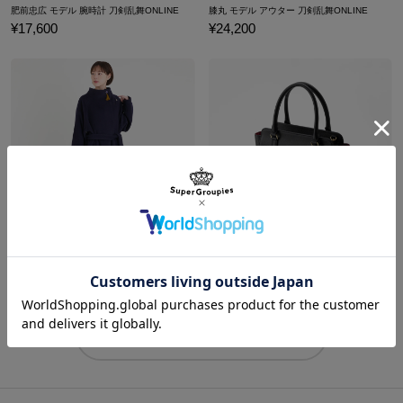
肥前忠広 モデル 腕時計 刀剣乱舞ONLINE
膝丸 モデル アウター 刀剣乱舞ONLINE
¥17,600
¥24,200
原産国／日本
素材／アッパー：ポリウレタン100％ ベルト・フリンジ：ポリエ
チレン65％、ポリウレタン35％ 裏中敷き：ポリウレタン100％
ファスナー：ナイロン 金具：真鍮 ヒール：ABS樹脂 本底：合
三日月宗近 モデル アウター 刀剣乱舞ONLINE
燭台切光忠 モデル ショルダーバッグ 刀剣乱舞ONLINE
成ゴム
¥27,500
¥16,500
商品をもっと見る