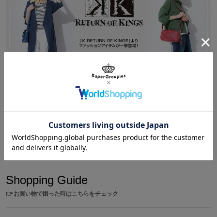
※足囲は親指の付け根の一番出ている部分と、小指の付け根の一番
原産国／中国
出ている部分をメジャーで巻きつけて測定してください。
素材／アッパー：ポリウレタン ソール：ラバー
サイズガイドページはこちら
Shopping
/
K RETURN OF KINGS
『K RETURN OF KINGS』より、ファッションアイテ
ムが登場!
Shopping Guide
👉
お買い物で困った時はこちらをチェック