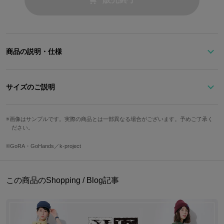
商品の説明・仕様
ネイビーベースにサイドにはダークパープルでラインをあしらい、
サイズのご説明
隊服のカラーリングを表現！
サイズ
ワイズ
ヒール高
足囲
画像はサンプルです。実際の商品とは一部異なる場合がございます。予めご了承く
かかとにさり気なくあしらわれた、≪セプター４≫のマークの型押
ださい。
22.5cm
E
2.4cm
22.6cm
しがポイント。トレンドに流されないベーシックなデザインが魅力
のアイテムです！
23.5cm
E
2.6cm
23.1cm
©GoRA・GoHands／k-project
24.5cm
E
2.6cm
23.5cm
※着用モデル身長：158cm
25.5cm
EE
2.8cm
25cm
この商品のShopping / Blog記事
※モデル着用サイズ：24.5cm
26.5cm
EE
2.8cm
25.9cm
※画像はサンプルです。実際の商品とは一部異なる場合がございます。予めご
了承ください。
27.5cm
EE
3cm
26.6cm