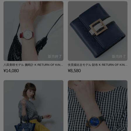
八田美咲モデル 腕時計 K RETURN OF KINGS
伏見猿比古モデル 財布 K RETURN OF KINGS
¥14,080
¥8,580