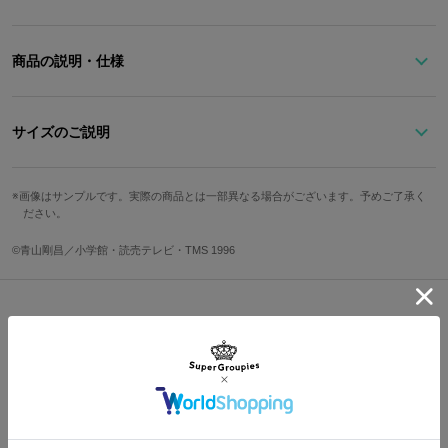
商品の説明・仕様
怪盗キッドモデル のストールピン。
作品ならではのモチーフである『鍵穴』をイメージしたストールピ
サイズのご説明
ン。
ストールピンの中央には蘭のカラーであるピンクのストーンもキラ
サイズ
縦
横
リと輝きます。
画像はサンプルです。実際の商品とは一部異なる場合がございます。予めご了承く
ださい。
ストールとセットで使うのはもちろん、アウターにワンポイントと
Free
3.5cm
7.2cm
してつけるのもオススメです。
©青山剛昌／小学館・読売テレビ・TMS 1996
サイズガイドページはこちら
原産国／ 中国
素材／ 亜鉛合金、真鍮、鉄、アクリル
Shopping Guide
👉
お買い物で困った時はこちらをチェック
送料は全国一律1,000円。表示価格は全て税込みです。