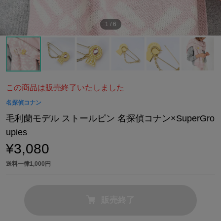
1
/
6
この商品は販売終了いたしました
名探偵コナン
毛利蘭モデル ストールピン 名探偵コナン×SuperGro
upies
¥3,080
送料一律1,000円
販売終了