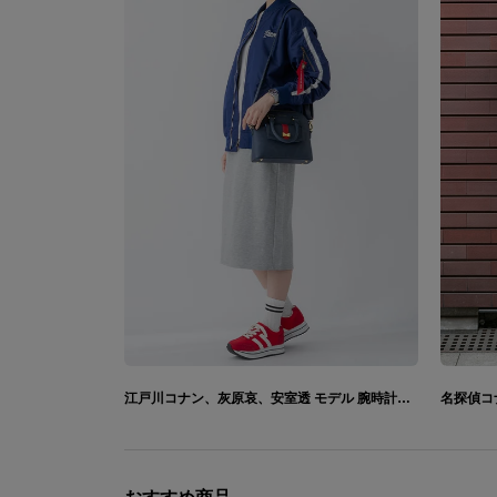
江戸川コナン、灰原哀、安室透 モデル 腕時計＆バッグ＆アウター 名探偵コナン