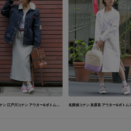
名探偵コナン 江戸川コナン アウター&ボトムス&リュック&スニーカー&キャップ