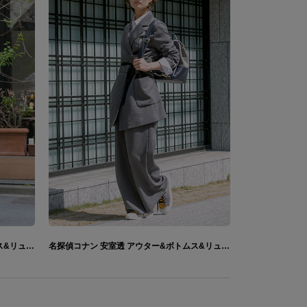
名探偵コナン 灰原哀 アウター&ボトムス&リュック&スニーカー&キャップ
名探偵コナン 安室透 アウター&ボトムス&リュック&スニーカー&キャップ