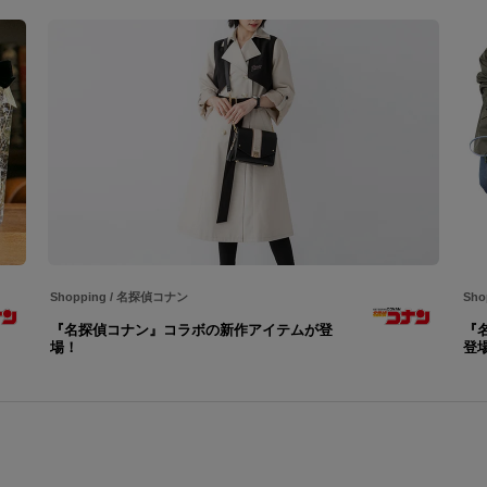
Shopping
/
名探偵コナン
Sho
『名探偵コナン』コラボの新作アイテムが登
『
場！
登