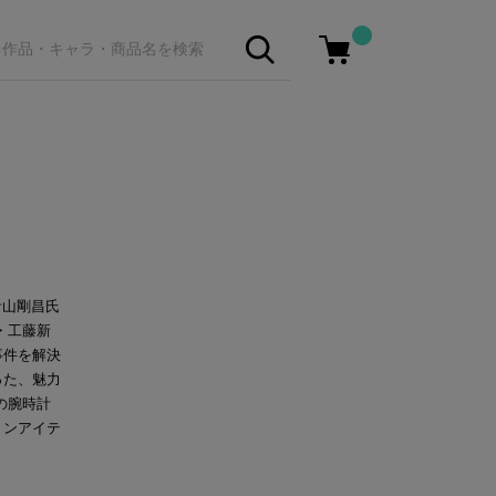
青山剛昌氏
・工藤新
事件を解決
った、魅力
の腕時計
ョンアイテ