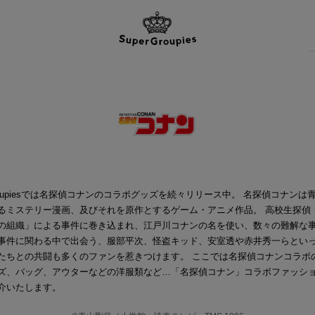
Groupiesでは名探偵コナンのコラボグッズを続々リリース中。 名探偵コナンは
るミステリー漫画、及びそれを原作とするゲーム・アニメ作品。 高校生探偵
の組織」による事件に巻き込まれ、江戸川コナンの名を使い、数々の難解な
事件に関わる中で出会う、服部平次、怪盗キッド、安室透や赤井秀一らとい
たちとの共闘も多くのファンを惹きつけます。 ここでは名探偵コナンコラボ
ズ、バッグ、アウターなどの洋服類など…「名探偵コナン」コラボファッシ
介いたします。