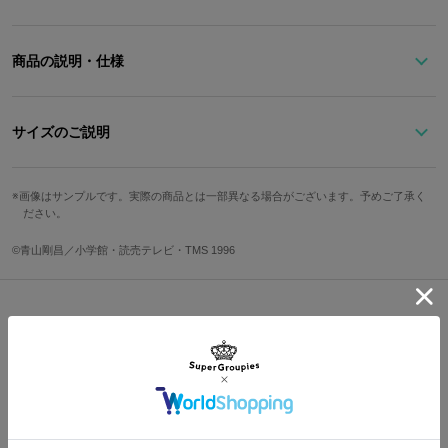
商品の説明・仕様
怪盗キッドモデル のストールピン。
作品ならではのモチーフである『鍵穴』をイメージしたストールピ
サイズのご説明
ン。
ストールピンの中央には赤井のカラーであるブラックのストーンも
サイズ
縦
横
キラリと輝きます。
画像はサンプルです。実際の商品とは一部異なる場合がございます。予めご了承く
ださい。
ストールとセットで使うのはもちろん、アウターにワンポイントと
Free
3.5cm
7.2cm
してつけるのもオススメです。
©青山剛昌／小学館・読売テレビ・TMS 1996
サイズガイドページはこちら
原産国／ 中国
素材／ 亜鉛合金、真鍮、鉄、アクリル
Shopping Guide
👉
お買い物で困った時はこちらをチェック
送料は全国一律1,000円。表示価格は全て税込みです。