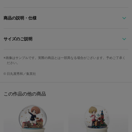
商品の説明・仕様
ボルドー×ブラウンで仕上げたトランク型のマルチケース。
フロントにあしらったステッカー風のタグは、パンダやオンライン
サイズのご説明
ゲームの画面をイメージしたデザイン！
よく見ると「猫耳カチューシャ」のシルエットも隠れています♪
ストラップ
内側のポケットにあしらった桃まんをモチーフにした「China」の
高さ
幅
奥行
持ち手
重さ
画像はサンプルです。実際の商品とは一部異なる場合がございます。予めご了承く
最長
ださい。
文字がポイント！
最大120c
※この商品を使用した際の貴重品紛失等については、一切の責任を負いかねま
12cm
22cm
3cm
約2.5cm
約490g
© 日丸屋秀和／集英社
m
すので予めご了承ください。
原産国／ 中国
この作品の他の商品
サイズガイドページはこちら
素材／ 本体：合成皮革（ポリウレタン） 裏地：ポリエステル100% 金具：
鉄、亜鉛合金