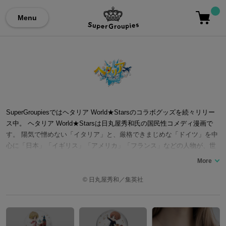
Menu
SuperGroupiesではヘタリア World★Starsのコラボグッズを続々リリー
ス中。 ヘタリア World★Starsは日丸屋秀和氏の国民性コメディ漫画で
す。 陽気で憎めない「イタリア」と、厳格できまじめな「ドイツ」を中
心に「日本」「イギリス」「アメリカ」「フランス」などの人物が、世
界史のエピソードや文化・習慣にちなんだやりとりをコミカルに表現。
世界の様々なエピソードを魅力的なキャラクターを介して学ぶこともで
き、幅広い世代から根強い人気を誇る作品です。 ここではヘタリア Worl
© 日丸屋秀和／集英社
d★Starsコラボの腕時計やシューズ、をはじめ、バッグやアウターな
ど…「ヘタリア World★Stars」コラボファッションアイテムをご紹介い
たします。